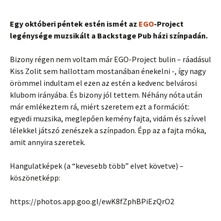
Egy októberi péntek estén ismét az
EGO
-Project
legénysége muzsikált a Backstage Pub házi színpadán.
Bizony régen nem voltam már EGO-Project bulin – ráadásul
Kiss Zolit sem hallottam mostanában énekelni -, így nagy
örömmel indultam el ezen az estén a kedvenc belvárosi
klubom irányába. És bizony jól tettem. Néhány nóta után
már emlékeztem rá, miért szeretem ezt a formációt:
egyedi muzsika, meglepően kemény fajta, vidám és szívvel
lélekkel játszó zenészek a színpadon. Épp az a fajta móka,
amit annyira szeretek.
Hangulatképek (a “kevesebb több” elvet követve) –
köszönetképp:
https://photos.app.goo.gl/ewK8fZphBPiEzQrO2