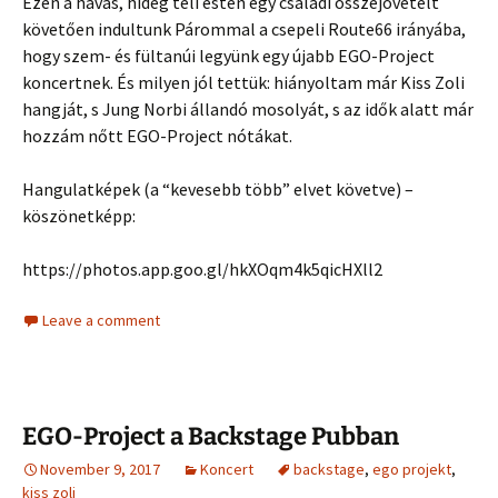
Ezen a havas, hideg téli estén egy családi összejövetelt
követően indultunk Párommal a csepeli Route66 irányába,
hogy szem- és fültanúi legyünk egy újabb EGO-Project
koncertnek. És milyen jól tettük: hiányoltam már Kiss Zoli
hangját, s Jung Norbi állandó mosolyát, s az idők alatt már
hozzám nőtt EGO-Project nótákat.
Hangulatképek (a “kevesebb több” elvet követve) –
köszönetképp:
https://photos.app.goo.gl/hkXOqm4k5qicHXll2
Leave a comment
EGO-Project a Backstage Pubban
November 9, 2017
Koncert
backstage
,
ego projekt
,
kiss zoli