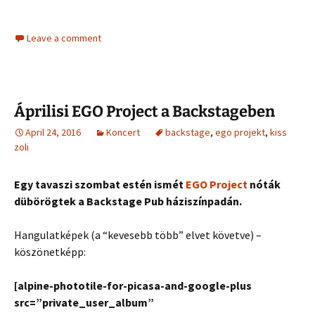
Leave a comment
Áprilisi EGO Project a Backstageben
April 24, 2016
Koncert
backstage
,
ego projekt
,
kiss
zoli
Egy tavaszi szombat estén ismét
EGO Project
nóták
dübörögtek a Backstage Pub háziszínpadán.
Hangulatképek (a “kevesebb több” elvet követve) –
köszönetképp:
[alpine-phototile-for-picasa-and-google-plus
src=”private_user_album”