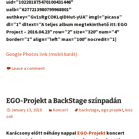
uid=”102281875470100431446″
ualb=”6277213980799968801″
authkey=”Gv1sRgCOKLqIDHut-yUA” imgl=”picasa”
dl=”1″ dltext=”A teljes album megtekinthető itt: EGO
Project – 2016.04.23″ row=”2″ size=”320″ num=”4″
border=”1″ align=”left” max=”100″ nocredit=”1]
Google Photos link (mobil barát)
Leave a comment
EGO-Projekt a BackStage színpadán
January 13, 2016
Koncert
backstage
,
ego projekt
,
kiss
zoli
Karácsony előtt néhány nappal
EGO-Projekt
koncert