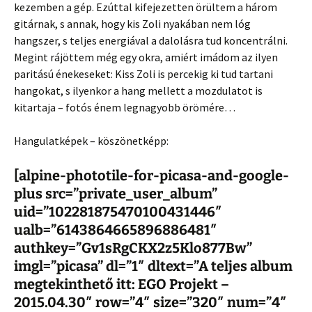
kezemben a gép. Ezúttal kifejezetten örültem a három
gitárnak, s annak, hogy kis Zoli nyakában nem lóg
hangszer, s teljes energiával a dalolásra tud koncentrálni.
Megint rájöttem még egy okra, amiért imádom az ilyen
paritású énekeseket: Kiss Zoli is percekig ki tud tartani
hangokat, s ilyenkor a hang mellett a mozdulatot is
kitartaja – fotós énem legnagyobb örömére…
Hangulatképek – köszönetképp:
[alpine-phototile-for-picasa-and-google-
plus src=”private_user_album”
uid=”102281875470100431446″
ualb=”6143864665896886481″
authkey=”Gv1sRgCKX2z5Klo877Bw”
imgl=”picasa” dl=”1″ dltext=”A teljes album
megtekinthető itt: EGO Projekt –
2015.04.30″ row=”4″ size=”320″ num=”4″