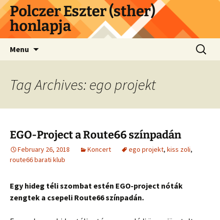
Skip
Polczer Eszter (sther)
to
honlapja
content
Search
Menu
for:
Tag Archives: ego projekt
EGO-Project a Route66 színpadán
February 26, 2018
Koncert
ego projekt
,
kiss zoli
,
route66 barati klub
Egy hideg téli szombat estén EGO-project nóták
zengtek a csepeli Route66 színpadán.