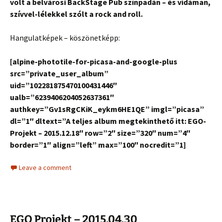
volt a belvárosi BackStage Pub színpadán – és vidáman,
szívvel-lélekkel szólt a rock and roll.
Hangulatképek – köszönetképp:
[alpine-phototile-for-picasa-and-google-plus
src=”private_user_album”
uid=”102281875470100431446″
ualb=”6239406204052637361″
authkey=”Gv1sRgCKiK_eykm6HE1QE” imgl=”picasa”
dl=”1″ dltext=”A teljes album megtekinthető itt: EGO-
Projekt – 2015.12.18″ row=”2″ size=”320″ num=”4″
border=”1″ align=”left” max=”100″ nocredit=”1]
Leave a comment
EGO Projekt – 2015.04.30