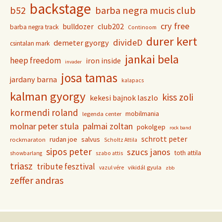
backstage
b52
barba negra mucis club
cry free
club202
bulldozer
barba negra track
Continoom
durer kert
divideD
demeter gyorgy
csintalan mark
jankai bela
heep freedom
iron inside
invader
josa tamas
jardany barna
kalapacs
kalman gyorgy
kiss zoli
kekesi bajnok laszlo
kormendi roland
mobilmania
legenda center
molnar peter stula
palmai zoltan
pokolgep
rock band
schrott peter
rudan joe
salvus
rockmaraton
Scholtz Attila
sipos peter
szucs janos
toth attila
showbarlang
szabo attis
triasz
tribute fesztival
vikidál gyula
vazul vére
zbb
zeffer andras