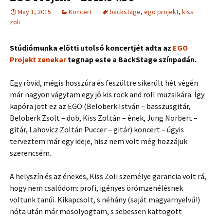
May 1, 2015
Koncert
backstage
,
ego projekt
,
kiss
zoli
Stúdiómunka előtti utolsó koncertjét adta az
EGO
Projekt zenekar
tegnap este a BackStage színpadán.
Egy rövid, mégis hosszúra és feszültre sikerült hét végén
már nagyon vágytam egy jó kis rock and roll muzsikára. Így
kapóra jött ez az EGO (Beloberk István – basszusgitár,
Beloberk Zsolt – dob, Kiss Zoltán – ének, Jung Norbert –
gitár, Lahovicz Zoltán Puccer – gitár) koncert – úgyis
terveztem már egy ideje, hisz nem volt még hozzájuk
szerencsém.
A helyszín és az énekes, Kiss Zoli személye garancia volt rá,
hogy nem csalódom: profi, igényes örömzenélésnek
voltunk tanúi. Kikapcsolt, s néhány (saját magyarnyelvű!)
nóta után már mosolyogtam, s sebessen kattogott