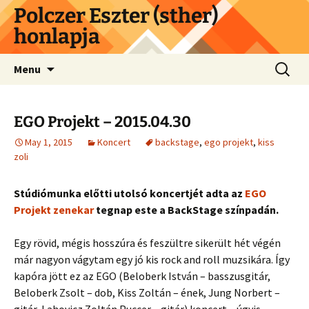
Skip
Polczer Eszter (sther)
to
honlapja
content
Search
Menu
for:
EGO Projekt – 2015.04.30
May 1, 2015
Koncert
backstage
,
ego projekt
,
kiss
zoli
Stúdiómunka előtti utolsó koncertjét adta az
EGO
Projekt zenekar
tegnap este a BackStage színpadán.
Egy rövid, mégis hosszúra és feszültre sikerült hét végén
már nagyon vágytam egy jó kis rock and roll muzsikára. Így
kapóra jött ez az EGO (Beloberk István – basszusgitár,
Beloberk Zsolt – dob, Kiss Zoltán – ének, Jung Norbert –