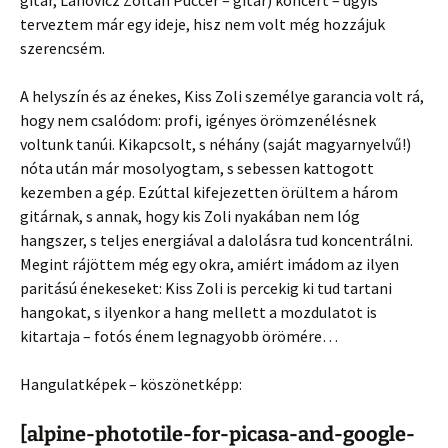
gitár, Lahovicz Zoltán Puccer – gitár) koncert – úgyis
terveztem már egy ideje, hisz nem volt még hozzájuk
szerencsém.
A helyszín és az énekes, Kiss Zoli személye garancia volt rá,
hogy nem csalódom: profi, igényes örömzenélésnek
voltunk tanúi. Kikapcsolt, s néhány (saját magyarnyelvű!)
nóta után már mosolyogtam, s sebessen kattogott
kezemben a gép. Ezúttal kifejezetten örültem a három
gitárnak, s annak, hogy kis Zoli nyakában nem lóg
hangszer, s teljes energiával a dalolásra tud koncentrálni.
Megint rájöttem még egy okra, amiért imádom az ilyen
paritású énekeseket: Kiss Zoli is percekig ki tud tartani
hangokat, s ilyenkor a hang mellett a mozdulatot is
kitartaja – fotós énem legnagyobb örömére…
Hangulatképek – köszönetképp:
[alpine-phototile-for-picasa-and-google-