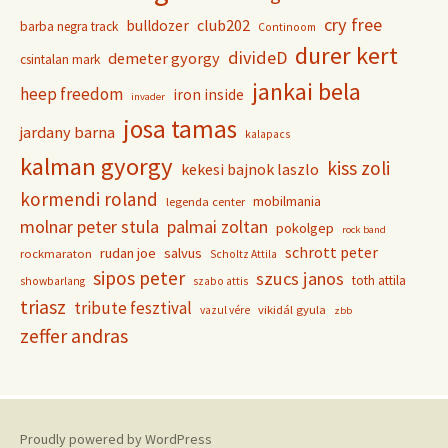
cry free
club202
bulldozer
barba negra track
Continoom
durer kert
divideD
demeter gyorgy
csintalan mark
jankai bela
heep freedom
iron inside
invader
josa tamas
jardany barna
kalapacs
kalman gyorgy
kiss zoli
kekesi bajnok laszlo
kormendi roland
mobilmania
legenda center
molnar peter stula
palmai zoltan
pokolgep
rock band
schrott peter
rudan joe
salvus
rockmaraton
Scholtz Attila
sipos peter
szucs janos
toth attila
showbarlang
szabo attis
triasz
tribute fesztival
vikidál gyula
vazul vére
zbb
zeffer andras
Proudly powered by WordPress