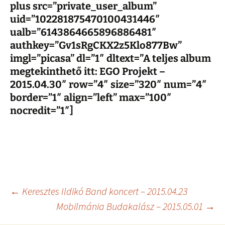
plus src=”private_user_album”
uid=”102281875470100431446″
ualb=”6143864665896886481″
authkey=”Gv1sRgCKX2z5Klo877Bw”
imgl=”picasa” dl=”1″ dltext=”A teljes album
megtekinthető itt: EGO Projekt –
2015.04.30″ row=”4″ size=”320″ num=”4″
border=”1″ align=”left” max=”100″
nocredit=”1″]
Post
←
Keresztes Ildikó Band koncert – 2015.04.23
Mobilmánia Budakalász – 2015.05.01
→