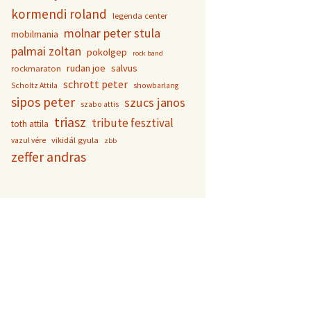
kormendi roland
legenda center
molnar peter stula
mobilmania
palmai zoltan
pokolgep
rock band
rudan joe
salvus
rockmaraton
schrott peter
Scholtz Attila
showbarlang
sipos peter
szucs janos
szabo attis
triasz
tribute fesztival
toth attila
vikidál gyula
vazul vére
zbb
zeffer andras