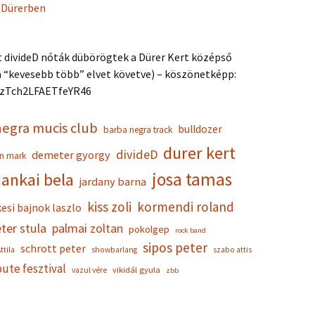
 Dürerben
 divideD nóták dübörögtek a Dürer Kert középső
 “kevesebb több” elvet követve) – köszönetképp:
/hzTch2LFAETfeYR46
negra mucis club
bulldozer
barba negra track
durer kert
divideD
demeter gyorgy
an mark
josa tamas
jankai bela
jardany barna
kiss zoli
kormendi roland
esi bajnok laszlo
ter stula
palmai zoltan
pokolgep
rock band
sipos peter
schrott peter
ttila
showbarlang
szabo attis
bute fesztival
vikidál gyula
vazul vére
zbb