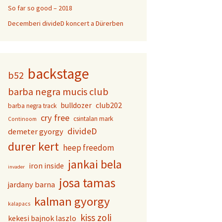
So far so good – 2018
Decemberi divideD koncert a Dürerben
backstage
b52
barba negra mucis club
club202
bulldozer
barba negra track
cry free
csintalan mark
Continoom
divideD
demeter gyorgy
durer kert
heep freedom
jankai bela
iron inside
invader
josa tamas
jardany barna
kalman gyorgy
kalapacs
kiss zoli
kekesi bajnok laszlo