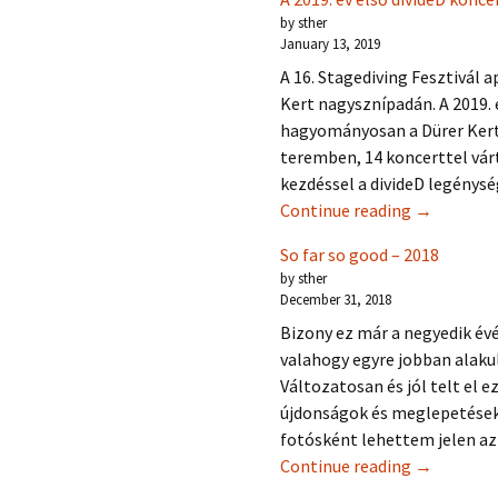
by sther
January 13, 2019
A 16. Stagediving Fesztivál a
Kert nagysznípadán. A 2019.
hagyományosan a Dürer Kertbe
teremben, 14 koncerttel vá
kezdéssel a divideD legénys
A 2019. év 
Continue reading
→
So far so good – 2018
by sther
December 31, 2018
Bizony ez már a negyedik év
valahogy egyre jobban alakul
Változatosan és jól telt el e
újdonságok és meglepetések i
fotósként lehettem jelen a
So far so g
Continue reading
→