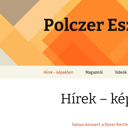
Skip
to
content
Polczer Es
Hírek – képekben
Magamról
Videók
Hírek – k
Salvus koncert a Dürer Kert