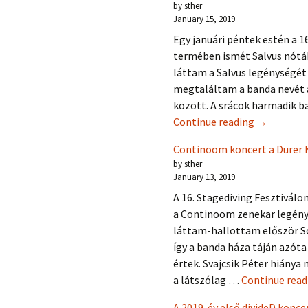
by sther
January 15, 2019
Egy januári péntek estén a 1
termében ismét Salvus nótá
láttam a Salvus legénységét
megtaláltam a banda nevét a
között. A srácok harmadik b
Salvus kon
Continue reading
→
Continoom koncert a Dürer 
by sther
January 13, 2019
A 16. Stagediving Fesztivál
a Continoom zenekar legény
láttam-hallottam először S
így a banda háza táján azó
értek. Svajcsik Péter hiánya
a látszólag …
Continue rea
A 2019. év első divideD konce