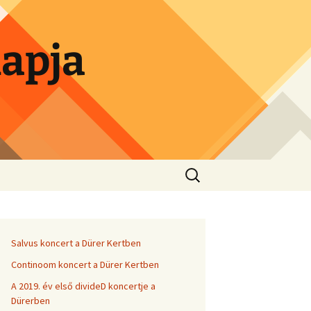
lapja
Search
for:
Salvus koncert a Dürer Kertben
Continoom koncert a Dürer Kertben
A 2019. év első divideD koncertje a
Dürerben