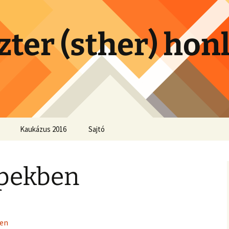
zter (sther) hon
Kaukázus 2016
Sajtó
épekben
ben