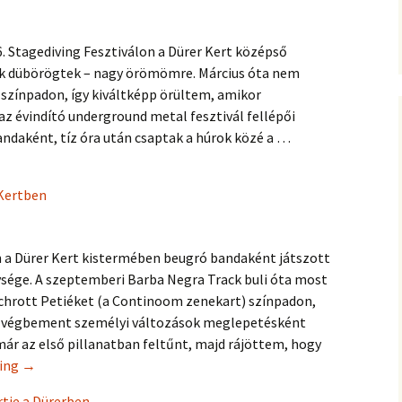
6. Stagediving Fesztiválon a Dürer Kert középső
k dübörögtek – nagy örömömre. Március óta nem
 színpadon, így kiváltképp örültem, amikor
z évindító underground metal fesztivál fellépői
andaként, tíz óra után csaptak a húrok közé a …
cert a Dürer Kertben
Kertben
on a Dürer Kert kistermében beugró bandaként játszott
sége. A szeptemberi Barba Negra Track buli óta most
chrott Petiéket (a Continoom zenekart) színpadon,
ta végbement személyi változások meglepetésként
 már az első pillanatban feltűnt, majd rájöttem, hogy
Continoom koncert a Dürer Kertben
ding
→
rtje a Dürerben