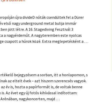
propóján újra divideD nóták csendültek fel a Dürer
 év első nagy underground metal bulija immár
n jött létre. A 16. Stagediving Fesztivál 3
rta a nagyérdeműt. A nagyteremben este nyolcas
ége csapott a húrok közé. Extra meglepetésként a …
első divideD koncertje a Dürerben
értékelő bejegyzésem a sorban, itt a honlapomon, s
nak az eltelt évek – azt hiszem szerencsés vagyok.
z az év is, hozta a papírformát is, de voltak benne
s. Az évet egy új fotós kihívással indítottam:
z Arénában, nagykoncerten, majd …
ood – 2018