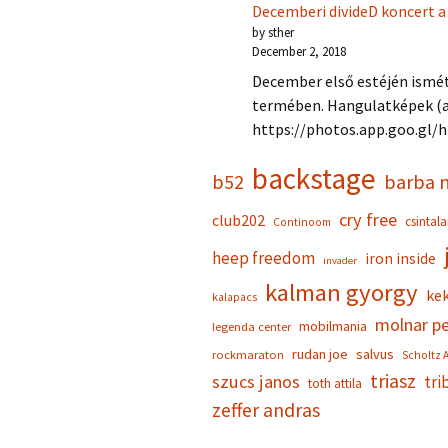
Decemberi divideD koncert a
by sther
December 2, 2018
December első estéjén ismét
termében. Hangulatképek (a
https://photos.app.goo.gl
backstage
b52
barba 
cry free
club202
csintal
Continoom
heep freedom
iron inside
invader
kalman gyorgy
kek
kalapacs
molnar pe
mobilmania
legenda center
rudan joe
salvus
rockmaraton
Scholtz A
triasz
szucs janos
tri
toth attila
zeffer andras