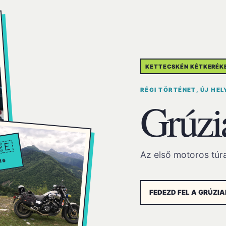
KETTECSKÉN KÉTKERÉK
RÉGI TÖRTÉNET, ÚJ HEL
Grúzi
🇪
Az első motoros túr
16
FEDEZD FEL A GRÚZI