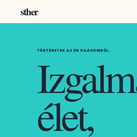
sther
.
TÖRTÉNETEK AZ ÉN VILÁGOMBÓL.
Izgalm
élet,