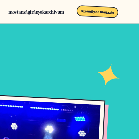
mostanság
irányok
archívum
személyes magazin
✦