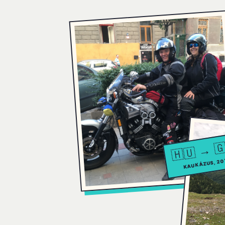
🇭🇺 → 
KAUKÁZUS, 20