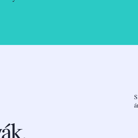
S
á
ák.