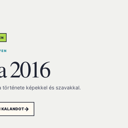
EN
YEN
a 2016
a története képekkel és szavakkal.
→
AI KALANDOT