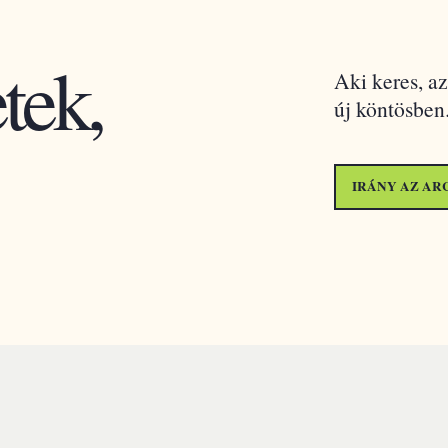
tek,
Aki keres, az
új köntösben
IRÁNY AZ AR