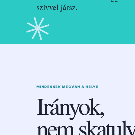
szívvel jársz.
✳
MINDENNEK MEGVAN A HELYE
Irányok,
nem skatuly