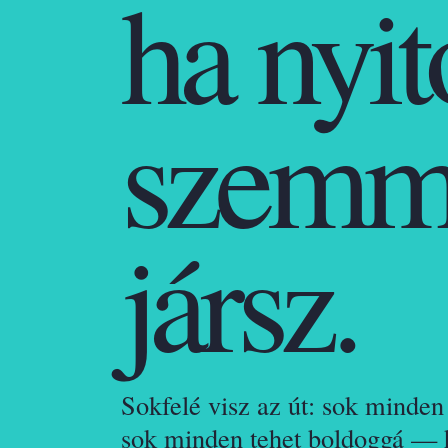
ha nyit
szemm
jársz.
Sokfelé visz az út: sok minden 
sok minden tehet boldoggá — h