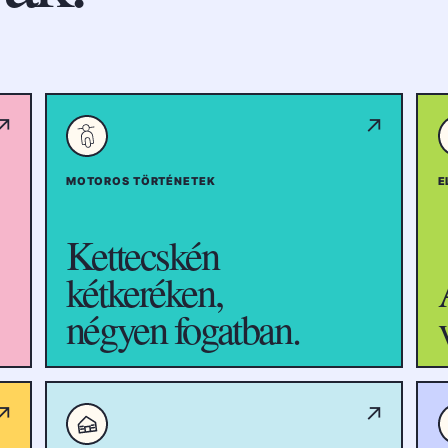
↗
↗
MOTOROS TÖRTÉNETEK
E
Kettecskén
kétkeréken,
négyen fogatban.
↗
↗