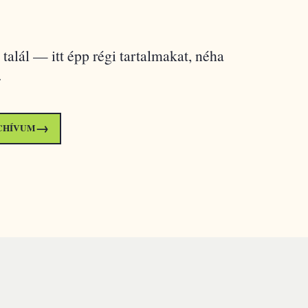
 talál — itt épp régi tartalmakat, néha
.
→
CHÍVUM