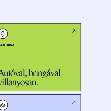
↗
LECTRICA
Autóval, bringával
villanyosan.
↗