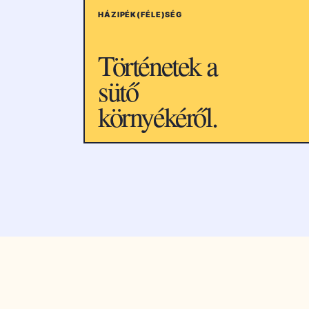
HÁZIPÉK(FÉLE)SÉG
Történetek a
sütő
környékéről.