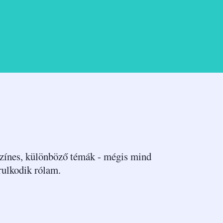
zínes, különböző témák - mégis mind
rulkodik rólam.