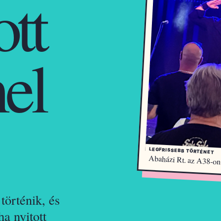
ott
el
LEGFRISSEBB TÖRTÉNET
Abaházi Rt. az A38-on 
történik, és
a nyitott