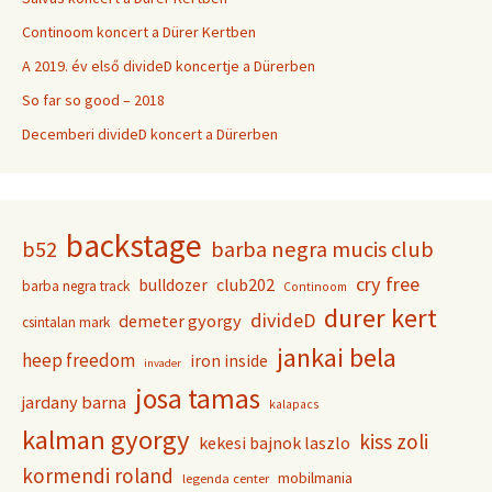
Continoom koncert a Dürer Kertben
A 2019. év első divideD koncertje a Dürerben
So far so good – 2018
Decemberi divideD koncert a Dürerben
backstage
b52
barba negra mucis club
cry free
club202
bulldozer
barba negra track
Continoom
durer kert
divideD
demeter gyorgy
csintalan mark
jankai bela
heep freedom
iron inside
invader
josa tamas
jardany barna
kalapacs
kalman gyorgy
kiss zoli
kekesi bajnok laszlo
kormendi roland
mobilmania
legenda center