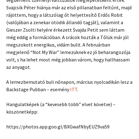
végbement személyi változások meglepetésként értek.
Svajcsik Péter hiánya már az első pillanatban feltűnt, majd
rájöttem, hogy a látszólag őt helyettesítő Erdős Robit
(valójában a zenekar ötödik állandó tagját), valamint a
Gieszer Zsolti helyére érkezett Svajda Petit sem láttam
még eddig a formációban. A srácok hozták a Tőlük már jól
megszokott energikus, vidám bulit. A februárban
megjelenő “Not My War” lemezüknek ez jó beharangozója
volt, s ha lehet most még jobban várom, hogy hallhassam
az anyagot.
A lemezbemutató buli nőnapon, március nyolcadikán lesz a
Backstage Pubban – esemény
ITT
.
Hangulatképek (a “kevesebb több” elvet követve) –
köszönetképp:
https://photos.app.goo.gl/BXGwafNbyEUZ9va59