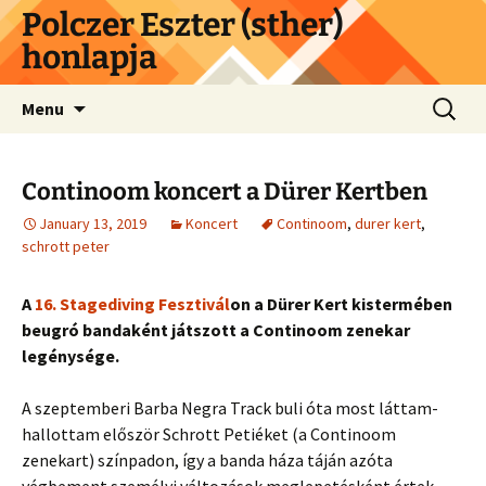
Skip
Polczer Eszter (sther)
to
honlapja
content
Search
Menu
for:
Continoom koncert a Dürer Kertben
January 13, 2019
Koncert
Continoom
,
durer kert
,
schrott peter
A
16. Stagediving Fesztivál
on a Dürer Kert kistermében
beugró bandaként játszott a Continoom zenekar
legénysége.
A szeptemberi Barba Negra Track buli óta most láttam-
hallottam először Schrott Petiéket (a Continoom
zenekart) színpadon, így a banda háza táján azóta