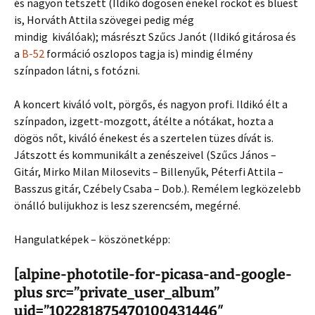
és nagyon tetszett (Ildikó dögösen énekel rockot és bluest
is, Horváth Attila szövegei pedig még
mindig kiválóak); másrészt Szűcs Janót (Ildikó gitárosa és
a
B-52
formáció oszlopos tagja is) mindig élmény
színpadon látni, s fotózni.
A koncert kiváló volt, pörgős, és nagyon profi. Ildikó élt a
színpadon, izgett-mozgott, átélte a nótákat, hozta a
dögös nőt, kiváló énekest és a szertelen tüzes dívát is.
Játszott és kommunikált a zenészeivel (Szűcs János –
Gitár, Mirko Milan Milosevits – Billenyűk, Péterfi Attila –
Basszus gitár, Czébely Csaba – Dob.). Remélem legközelebb
önálló bulijukhoz is lesz szerencsém, megérné.
Hangulatképek – köszönetképp:
[alpine-phototile-for-picasa-and-google-
plus src=”private_user_album”
uid=”102281875470100431446″