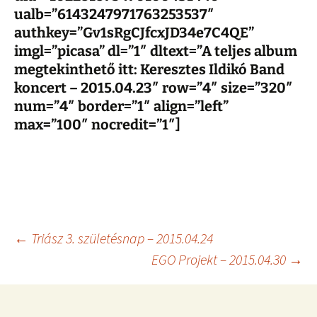
ualb=”6143247971763253537″
authkey=”Gv1sRgCJfcxJD34e7C4QE”
imgl=”picasa” dl=”1″ dltext=”A teljes album
megtekinthető itt: Keresztes Ildikó Band
koncert – 2015.04.23″ row=”4″ size=”320″
num=”4″ border=”1″ align=”left”
max=”100″ nocredit=”1″]
Post
←
Triász 3. születésnap – 2015.04.24
EGO Projekt – 2015.04.30
→
navigation