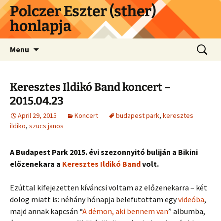
Skip
Polczer Eszter (sther)
to
honlapja
content
Search
Menu
for:
Keresztes Ildikó Band koncert –
2015.04.23
April 29, 2015
Koncert
budapest park
,
keresztes
ildiko
,
szucs janos
A Budapest Park 2015. évi szezonnyitó buliján a Bikini
előzenekara a
Keresztes Ildikó Band
volt.
Ezúttal kifejezetten kíváncsi voltam az előzenekarra – két
dolog miatt is: néhány hónapja belefutottam egy
videóba
,
majd annak kapcsán “
A démon, aki bennem van
” albumba,