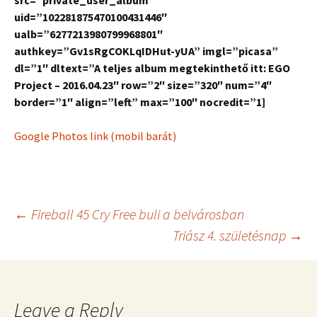
src=”private_user_album”
uid=”102281875470100431446″
ualb=”6277213980799968801″
authkey=”Gv1sRgCOKLqIDHut-yUA” imgl=”picasa”
dl=”1″ dltext=”A teljes album megtekinthető itt: EGO
Project – 2016.04.23″ row=”2″ size=”320″ num=”4″
border=”1″ align=”left” max=”100″ nocredit=”1]
Google Photos link (mobil barát)
Post
←
Fireball 45 Cry Free buli a belvárosban
Triász 4. születésnap
→
navigation
Leave a Reply