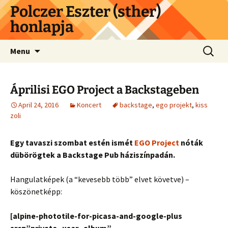
Skip
Polczer Eszter (sther)
to
honlapja
content
Search
Menu
for:
Áprilisi EGO Project a Backstageben
April 24, 2016
Koncert
backstage
,
ego projekt
,
kiss
zoli
Egy tavaszi szombat estén ismét
EGO Project
nóták
dübörögtek a Backstage Pub háziszínpadán.
Hangulatképek (a “kevesebb több” elvet követve) –
köszönetképp:
[alpine-phototile-for-picasa-and-google-plus