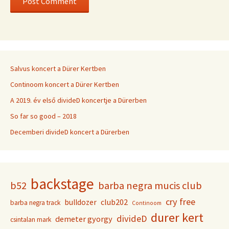
Salvus koncert a Dürer Kertben
Continoom koncert a Dürer Kertben
A 2019. év első divideD koncertje a Dürerben
So far so good – 2018
Decemberi divideD koncert a Dürerben
backstage
b52
barba negra mucis club
cry free
club202
bulldozer
barba negra track
Continoom
durer kert
divideD
demeter gyorgy
csintalan mark