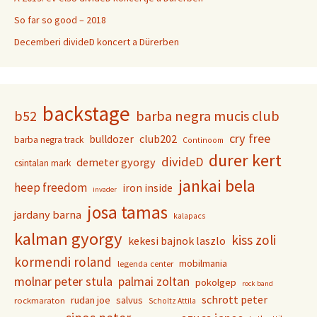
So far so good – 2018
Decemberi divideD koncert a Dürerben
backstage
b52
barba negra mucis club
cry free
club202
bulldozer
barba negra track
Continoom
durer kert
divideD
demeter gyorgy
csintalan mark
jankai bela
heep freedom
iron inside
invader
josa tamas
jardany barna
kalapacs
kalman gyorgy
kiss zoli
kekesi bajnok laszlo
kormendi roland
mobilmania
legenda center
molnar peter stula
palmai zoltan
pokolgep
rock band
schrott peter
rudan joe
salvus
rockmaraton
Scholtz Attila