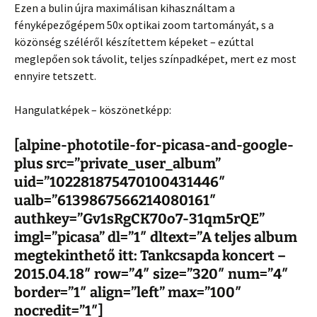
Ezen a bulin újra maximálisan kihasználtam a
fényképezőgépem 50x optikai zoom tartományát, s a
közönség széléről készítettem képeket – ezúttal
meglepően sok távolit, teljes színpadképet, mert ez most
ennyire tetszett.
Hangulatképek – köszönetképp:
[alpine-phototile-for-picasa-and-google-
plus src=”private_user_album”
uid=”102281875470100431446″
ualb=”6139867566214080161″
authkey=”Gv1sRgCK70o7-31qm5rQE”
imgl=”picasa” dl=”1″ dltext=”A teljes album
megtekinthető itt: Tankcsapda koncert –
2015.04.18″ row=”4″ size=”320″ num=”4″
border=”1″ align=”left” max=”100″
nocredit=”1″]