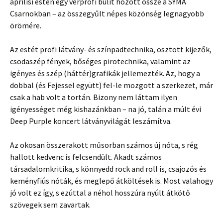
áprilisi estén egy vérprofi bulit hozott össze a SYMA
Csarnokban – az összegyűlt népes közönség legnagyobb
örömére.
Az estét profi látvány- és színpadtechnika, osztott kijezők,
csodaszép fények, bőséges pirotechnika, valamint az
igényes és szép (háttér)grafikák jellemezték. Az, hogy a
dobbal (és Fejessel együtt) fel-le mozgott a szerkezet, már
csak a hab volt a tortán. Bizony nem láttam ilyen
igényességet még kishazánkban – na jó, talán a múlt évi
Deep Purple koncert látványvilágát leszámítva.
Az okosan összerakott műsorban számos új nóta, s rég
hallott kedvenc is felcsendült. Akadt számos
társadalomkritika, s könnyedd rock and roll is, csajozós és
keményfiús nóták, és meglepő átköltések is. Most valahogy
jó volt ez így, s ezúttal a néhol hosszúra nyúlt átkötő
szövegek sem zavartak.