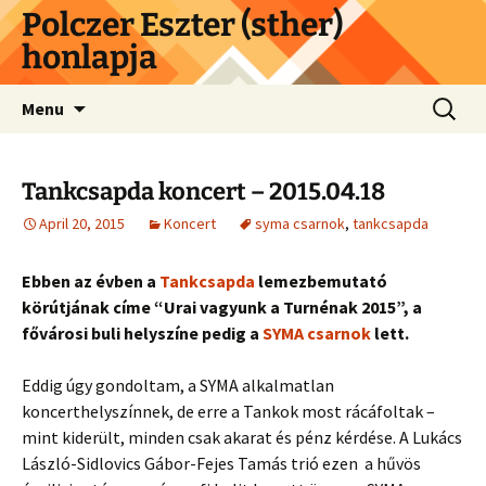
Skip
Polczer Eszter (sther)
to
honlapja
content
Search
Menu
for:
Tankcsapda koncert – 2015.04.18
April 20, 2015
Koncert
syma csarnok
,
tankcsapda
Ebben az évben a
Tankcsapda
lemezbemutató
körútjának címe “Urai vagyunk a Turnénak 2015”, a
fővárosi buli helyszíne pedig a
SYMA csarnok
lett.
Eddig úgy gondoltam, a SYMA alkalmatlan
koncerthelyszínnek, de erre a Tankok most rácáfoltak –
mint kiderült, minden csak akarat és pénz kérdése. A Lukács
László-Sidlovics Gábor-Fejes Tamás trió ezen a hűvös