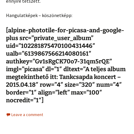
ennyire tetszett.
Hangulatképek – köszönetképp:
[alpine-phototile-for-picasa-and-google-
plus src=”private_user_album”
uid=”102281875470100431446″
ualb=”6139867566214080161″
authkey=”Gv1sRgCK70o7-31qm5rQE”
imgl=”picasa” dl=”1″ dltext=”A teljes album
megtekinthető itt: Tankcsapda koncert –
2015.04.18″ row=”4″ size=”320″ num=”4″
border=”1″ align=”left” max=”100″
nocredit=”1″]
Leave a comment