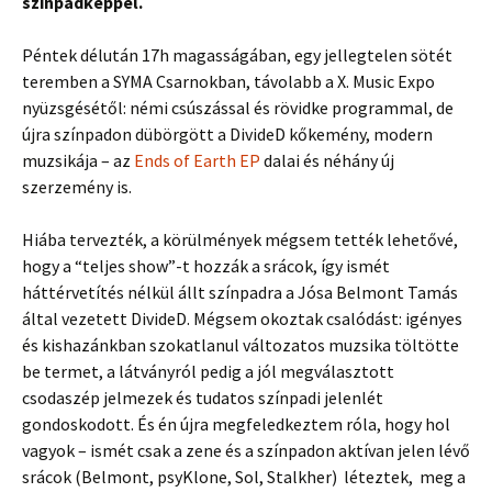
színpadképpel.
Péntek délután 17h magasságában, egy jellegtelen sötét
teremben a SYMA Csarnokban, távolabb a X. Music Expo
nyüzsgésétől: némi csúszással és rövidke programmal, de
újra színpadon dübörgött a DivideD kőkemény, modern
muzsikája – az
Ends of Earth EP
dalai és néhány új
szerzemény is.
Hiába tervezték, a körülmények mégsem tették lehetővé,
hogy a “teljes show”-t hozzák a srácok, így ismét
háttérvetítés nélkül állt színpadra a Jósa Belmont Tamás
által vezetett DivideD. Mégsem okoztak csalódást: igényes
és kishazánkban szokatlanul változatos muzsika töltötte
be termet, a látványról pedig a jól megválasztott
csodaszép jelmezek és tudatos színpadi jelenlét
gondoskodott. És én újra megfeledkeztem róla, hogy hol
vagyok – ismét csak a zene és a színpadon aktívan jelen lévő
srácok (Belmont, psyKlone, Sol, Stalkher) léteztek, meg a