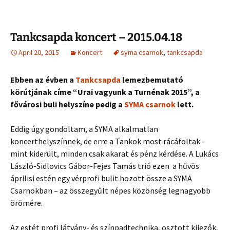
Tankcsapda koncert – 2015.04.18
April 20, 2015
Koncert
syma csarnok
,
tankcsapda
Ebben az évben a
Tankcsapda
lemezbemutató
körútjának címe “Urai vagyunk a Turnénak 2015”, a
fővárosi buli helyszíne pedig a
SYMA csarnok
lett.
Eddig úgy gondoltam, a SYMA alkalmatlan
koncerthelyszínnek, de erre a Tankok most rácáfoltak –
mint kiderült, minden csak akarat és pénz kérdése. A Lukács
László-Sidlovics Gábor-Fejes Tamás trió ezen a hűvös
áprilisi estén egy vérprofi bulit hozott össze a SYMA
Csarnokban – az összegyűlt népes közönség legnagyobb
örömére.
Az estét profi látvány- és színpadtechnika, osztott kijezők,