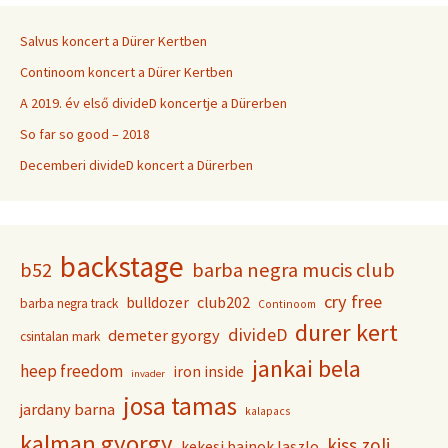
Salvus koncert a Dürer Kertben
Continoom koncert a Dürer Kertben
A 2019. év első divideD koncertje a Dürerben
So far so good – 2018
Decemberi divideD koncert a Dürerben
backstage
b52
barba negra mucis club
cry free
club202
bulldozer
barba negra track
Continoom
durer kert
divideD
demeter gyorgy
csintalan mark
jankai bela
heep freedom
iron inside
invader
josa tamas
jardany barna
kalapacs
kalman gyorgy
kiss zoli
kekesi bajnok laszlo