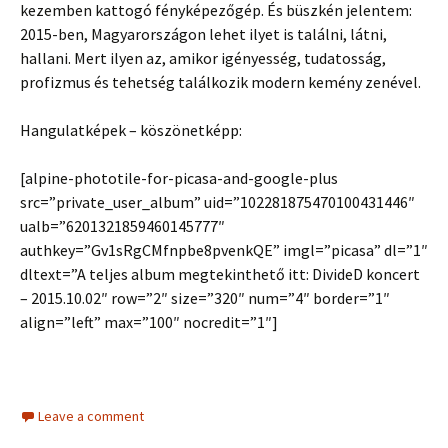
kezemben kattogó fényképezőgép. És büszkén jelentem:
2015-ben, Magyarországon lehet ilyet is találni, látni,
hallani. Mert ilyen az, amikor igényesség, tudatosság,
profizmus és tehetség találkozik modern kemény zenével.
Hangulatképek – köszönetképp:
[alpine-phototile-for-picasa-and-google-plus
src=”private_user_album” uid=”102281875470100431446″
ualb=”6201321859460145777″
authkey=”Gv1sRgCMfnpbe8pvenkQE” imgl=”picasa” dl=”1″
dltext=”A teljes album megtekinthető itt: DivideD koncert
– 2015.10.02″ row=”2″ size=”320″ num=”4″ border=”1″
align=”left” max=”100″ nocredit=”1″]
Leave a comment