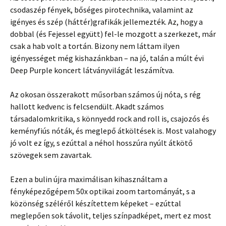
csodaszép fények, bőséges pirotechnika, valamint az
igényes és szép (háttér)grafikák jellemezték. Az, hogy a
dobbal (és Fejessel együtt) fel-le mozgott a szerkezet, már
csak a hab volt a tortán. Bizony nem láttam ilyen
igényességet még kishazánkban – na jó, talán a múlt évi
Deep Purple koncert látványvilágát leszámítva.
Az okosan összerakott műsorban számos új nóta, s rég
hallott kedvenc is felcsendült. Akadt számos
társadalomkritika, s könnyedd rock and roll is, csajozós és
keményfiús nóták, és meglepő átköltések is. Most valahogy
jó volt ez így, s ezúttal a néhol hosszúra nyúlt átkötő
szövegek sem zavartak.
Ezen a bulin újra maximálisan kihasználtam a
fényképezőgépem 50x optikai zoom tartományát, s a
közönség széléről készítettem képeket – ezúttal
meglepően sok távolit, teljes színpadképet, mert ez most