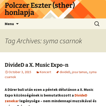
Skip
Polczer Eszter (sther)
to
honlapja
content
Search
Menu
for:
Tag Archives: syma csarnok
DivideD a X. Music Expo-n
October 3, 2015
Koncert
divideD
,
josa tamas
,
syma
csarnok
A Dürer buli után ezen a péntek délutánon a X. Music
Expo közönségének is bemutatkozott a
DivideD
zenekar
legénysége – nem mindennapi muzsikával és