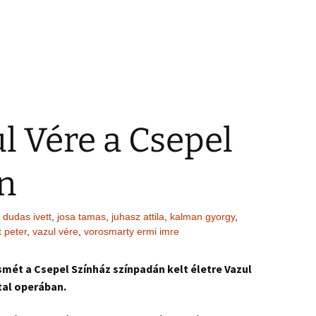
l Vére a Csepel
n
dudas ivett
,
josa tamas
,
juhasz attila
,
kalman gyorgy
,
t peter
,
vazul vére
,
vorosmarty ermi imre
mét a Csepel Színház színpadán kelt életre Vazul
al operában.