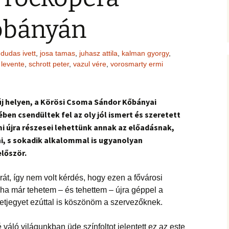
őbányán
dudas ivett
,
josa tamas
,
juhasz attila
,
kalman gyorgy
,
 levente
,
schrott peter
,
vazul vére
,
vorosmarty ermi
új helyen, a Körösi Csoma Sándor Kőbányai
en csendültek fel az oly jól ismert és szeretett
mi újra részesei lehettünk annak az előadásnak,
, s sokadik alkalommal is ugyanolyan
először.
át, így nem volt kérdés, hogy ezen a fővárosi
ha már tehetem – és tehettem – újra géppel a
letjegyet ezúttal is köszönöm a szervezőknek.
áló világunkban üde színfoltot jelentett ez az este