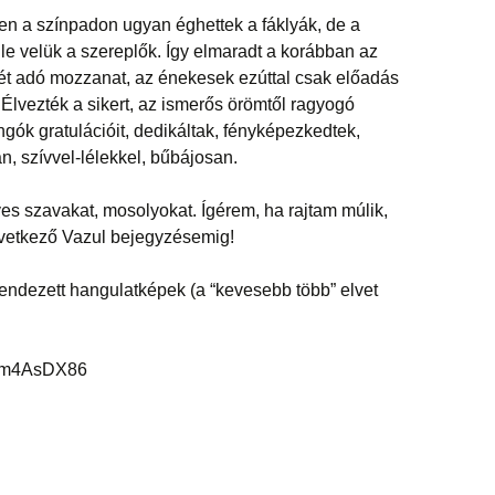
en a színpadon ugyan éghettek a fáklyák, de a
e velük a szereplők. Így elmaradt a korábban az
t adó mozzanat, az énekesek ezúttal csak előadás
. Élvezték a sikert, az ismerős örömtől ragyogó
ngók gratulációit, dedikáltak, fényképezkedtek,
n, szívvel-lélekkel, bűbájosan.
s szavakat, mosolyokat. Ígérem, ha rajtam múlik,
övetkező Vazul bejegyzésemig!
rendezett hangulatképek (a “kevesebb több” elvet
K5m4AsDX86