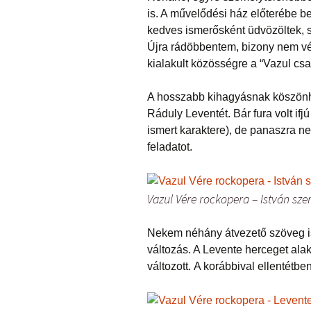
is. A művelődési ház előterébe b
kedves ismerősként üdvözöltek, 
Újra rádöbbentem, bizony nem vél
kialakult közösségre a “Vazul cs
A hosszabb kihagyásnak köszönhe
Ráduly Leventét. Bár fura volt ifjú
ismert karaktere), de panaszra n
feladatot.
Vazul Vére rockopera – István sz
Nekem néhány átvezető szöveg is 
változás. A Levente herceget alak
változott. A korábbival ellentétb