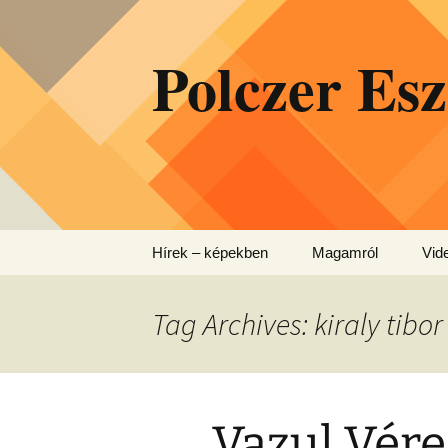
Skip
to
Polczer Esz
content
Hírek – képekben
Magamról
Vid
Tag Archives: kiraly tibor
Vazul Vére