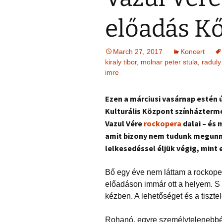
előadás K
March 27, 2017
Koncert
kiraly tibor
,
molnar peter stula
,
raduly
imre
Ezen a márciusi vasárnap estén 
Kulturális Központ színházterméb
Vazul Vére
rockopera
dalai – és 
amit bizony nem tudunk megunni
lelkesedéssel éljük végig, mint 
Bő egy éve nem láttam a rockoper
előadáson immár ott a helyem. S 
kézben. A lehetőséget és a tiszte
Rohanó, egyre személytelenebbé v