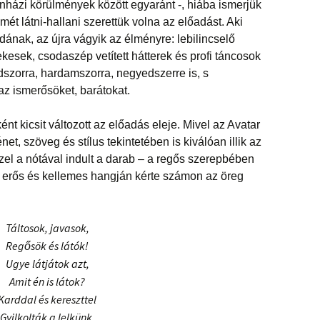
ínházi körülmények között egyaránt -, hiába ismerjük
smét látni-hallani szerettük volna az előadást. Aki
dának, az újra vágyik az élményre: lebilincselő
kesek, csodaszép vetített hátterek és profi táncosok
szorra, hardamszorra, negyedszerre is, s
 ismerősöket, barátokat.
 kicsit változott az előadás eleje. Mivel az Avatar
et, szöveg és stílus tekintetében is kiválóan illik az
el a nótával indult a darab – a regős szerepbében
d erős és kellemes hangján kérte számon az öreg
Táltosok, javasok,
Regősök és látók!
Ugye látjátok azt,
Amit én is látok?
Karddal és kereszttel
Gyilkolták a lelkünk,