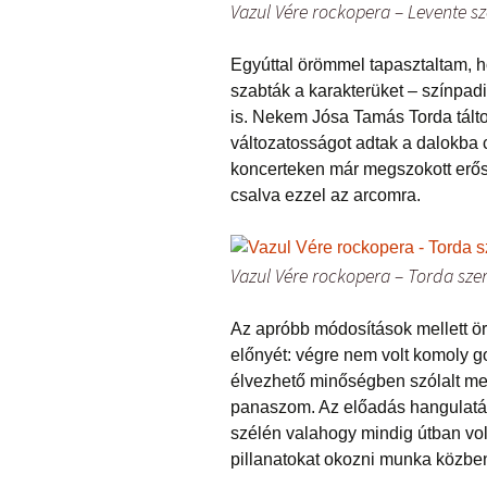
Vazul Vére rockopera – Levente sz
Egyúttal örömmel tapasztaltam,
szabták a karakterüket – színpad
is. Nekem Jósa Tamás Torda tálto
változatosságot adtak a dalokba 
koncerteken már megszokott erős
csalva ezzel az arcomra.
Vazul Vére rockopera – Torda sz
Az apróbb módosítások mellett ö
előnyét: végre nem volt komoly go
élvezhető minőségben szólalt meg 
panaszom. Az előadás hangulatát
szélén valahogy mindig útban vol
pillanatokat okozni munka közbe