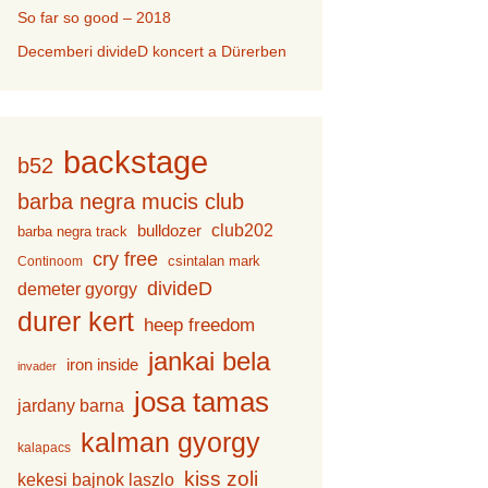
So far so good – 2018
Decemberi divideD koncert a Dürerben
backstage
b52
barba negra mucis club
bulldozer
club202
barba negra track
cry free
csintalan mark
Continoom
divideD
demeter gyorgy
durer kert
heep freedom
jankai bela
iron inside
invader
josa tamas
jardany barna
kalman gyorgy
kalapacs
kiss zoli
kekesi bajnok laszlo