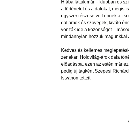
Hiába láttuk már – klubban és sz
a történetet és a dalokat, mégis i
egyszer részese volt ennek a cso
dallamok és szövegek, kiváló éne
vonzák ide a közönséget – másod
mindannyian hozzuk magunkkal az
Kedves és kellemes meglepetésként
zenekar Holdvilág-árok dala történ
előadásba, ezen az estén már ezz
pedig új tagként Szepesi Richár
Istvánon tetteit: