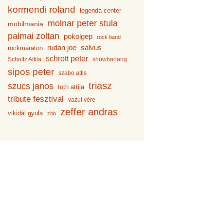
kormendi roland
legenda center
molnar peter stula
mobilmania
palmai zoltan
pokolgep
rock band
rudan joe
salvus
rockmaraton
schrott peter
Scholtz Attila
showbarlang
sipos peter
szabo attis
triasz
szucs janos
toth attila
tribute fesztival
vazul vére
zeffer andras
vikidál gyula
zbb