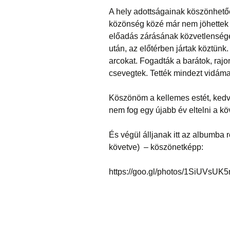
A hely adottságainak köszönhető
közönség közé már nem jöhettek l
előadás zárásának közvetlenségé
után, az előtérben jártak köztünk
arcokat. Fogadták a barátok, rajo
csevegtek. Tették mindezt vidáma
Köszönöm a kellemes estét, kedve
nem fog egy újabb év eltelni a k
És végül álljanak itt az albumba 
követve) – köszönetképp:
https://goo.gl/photos/1SiUVsU