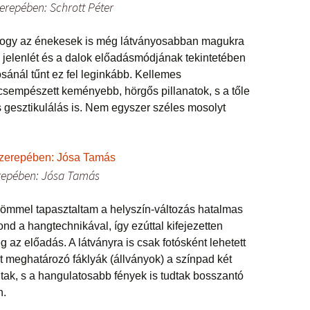
erepében: Schrott Péter
 hogy az énekesek is még látványosabban magukra
i jelenlét és a dalok előadásmódjának tekintetében
sánál tűnt ez fel leginkább. Kellemes
csempészett keményebb, hörgős pillanatok, s a tőle
 gesztikulálás is. Nem egyszer széles mosolyt
erepében: Jósa Tamás
römmel tapasztaltam a helyszín-változás hatalmas
nd a hangtechnikával, így ezúttal kifejezetten
az előadás. A látványra is csak fotósként lehetett
 meghatározó fáklyák (állványok) a színpad két
tak, s a hangulatosabb fények is tudtak bosszantó
n.