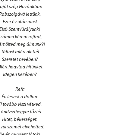
aját szép Hazánkban
Rabszolgává lettünk.
Ezer év után most
Első Szent Királyunk!
Számon kérem rajtad,
ért ölted meg álmunk?!
Táltost miért ölettél
Szeretet nevében?
iért hagytad hitünket
Idegen kezében?
Refr:
Én leszek a dallam
i tovább viszi vétked.
Lándzsahegyre tűztél
Hitet, békességet.
zul szemét elvehetted,
De én mindent látok!