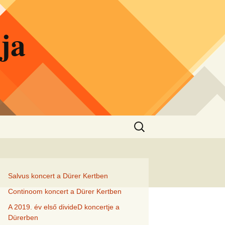
ja
Search
for:
Salvus koncert a Dürer Kertben
Continoom koncert a Dürer Kertben
A 2019. év első divideD koncertje a
Dürerben