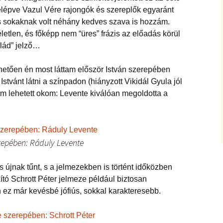
elépve Vazul Vére rajongók és szereplők egyaránt
s sokaknak volt néhány kedves szava is hozzám.
etlen, és főképp nem “üres” frázis az előadás körül
alád” jelző…
tően én most láttam először István szerepében
 Istvánt látni a színpadon (hiányzott Vikidál Gyula jól
em lehetett okom: Levente kiválóan megoldotta a
erepében: Ráduly Levente
újnak tűnt, s a jelmezekben is történt időközben
ító Schrott Péter jelmeze például biztosan
en ez már kevésbé jófiús, sokkal karakteresebb.