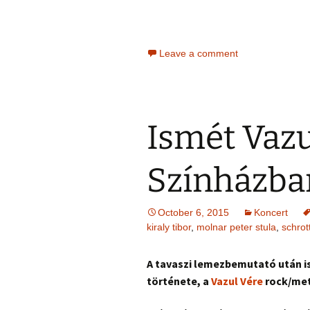
Leave a comment
Ismét Vazu
Színházba
October 6, 2015
Koncert
kiraly tibor
,
molnar peter stula
,
schrot
A tavaszi lemezbemutató után is
története, a
Vazul Vére
rock/met