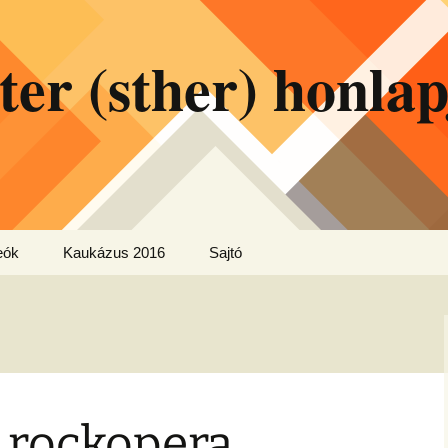
ter (sther) honlap
eók
Kaukázus 2016
Sajtó
 rockopera