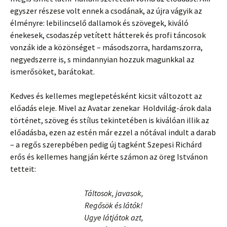
egyszer részese volt ennek a csodának, az újra vágyik az
élményre: lebilincselő dallamok és szövegek, kiváló
énekesek, csodaszép vetített hátterek és profi táncosok
vonzák ide a közönséget – másodszorra, hardamszorra,
negyedszerre is, s mindannyian hozzuk magunkkal az
ismerősöket, barátokat.
Kedves és kellemes meglepetésként kicsit változott az
előadás eleje. Mivel az Avatar zenekar Holdvilág-árok dala
történet, szöveg és stílus tekintetében is kiválóan illik az
előadásba, ezen az estén már ezzel a nótával indult a darab
– a regős szerepbében pedig új tagként Szepesi Richárd
erős és kellemes hangján kérte számon az öreg Istvánon
tetteit:
Táltosok, javasok,
Regősök és látók!
Ugye látjátok azt,