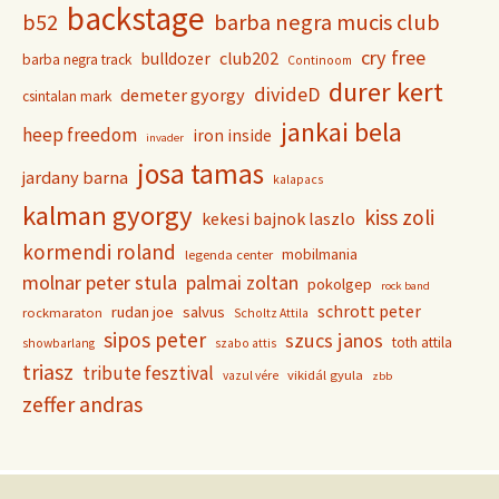
backstage
b52
barba negra mucis club
cry free
club202
bulldozer
barba negra track
Continoom
durer kert
divideD
demeter gyorgy
csintalan mark
jankai bela
heep freedom
iron inside
invader
josa tamas
jardany barna
kalapacs
kalman gyorgy
kiss zoli
kekesi bajnok laszlo
kormendi roland
mobilmania
legenda center
molnar peter stula
palmai zoltan
pokolgep
rock band
schrott peter
rudan joe
salvus
rockmaraton
Scholtz Attila
sipos peter
szucs janos
toth attila
showbarlang
szabo attis
triasz
tribute fesztival
vikidál gyula
vazul vére
zbb
zeffer andras