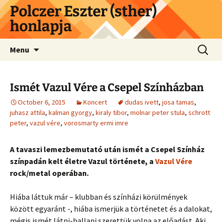
Skip
Polczer Eszter (sther)
to
honlapja
content
Search
Menu
for:
Ismét Vazul Vére a Csepel Színházban
October 6, 2015
Koncert
dudas ivett
,
josa tamas
,
juhasz attila
,
kalman gyorgy
,
kiraly tibor
,
molnar peter stula
,
schrott
peter
,
vazul vére
,
vorosmarty ermi imre
A tavaszi lemezbemutató után ismét a Csepel Színház
színpadán kelt életre Vazul története, a
Vazul Vére
rock/metal operában.
Hiába láttuk már – klubban és színházi körülmények
között egyaránt -, hiába ismerjük a történetet és a dalokat,
mégis ismét látni-hallani szerettük volna az előadást. Aki