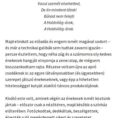
Vazul szemét elvehetted,
De én mindent látok!
Bűnöd nem felejti
A Holdvilág-árok,
A Holdvilág-árok
.
Majd elindult az előadás és engem ismét magával sodort –
és már a technikai galibák sem tudtak zavarni igazán –
persze észleltem, hogy néha zúg és a számomra oly kedves
énekesek hangját elnyomja a zenei alap, de mégsem
boszzankodtam rajta. Részese voltam újra az apró
csodáknak is: az egyre látványosabban (és ügyesebben)
szerepet játszó énekeseknek, vagy épp a hihetetlen
hitelességgel kutyát alakító táncos produkciójának.
Kiváló este volt, aminek végén az énekesek ismét köztünk
jártak – először csak a nézőtéren, majd később a színház
előterében. Fotózkodtak, dedikáltak, beszélgettek,
élvezték a jól megérdemelt sikert és szeretetet.