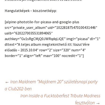
Hangulatképek – köszönetképp:
[alpine-phototile-for-picasa-and-google-plus
src=”private_user_album” uid=”102281875470100431446″
ualb=”6202270035531894065″
authkey=”Gv1sRgCMjQ0JWRqdqLiQE” imgl=”picasa” dl=”1″
dltext=”A teljes album megtekinthető itt: Vazul Vére
előadás – 2015.10.04″ row=”2″ size=”320″ num=”4″
border=”1″ align=”left” max=”100″ nocredit=”1″]
Post
←
Iron Maidnem “Majdnem 20” születésnapi party
a Club202-ben
Iron Inside a Fucktoberfest Tribute Madness
navigation
fesztiválon
→