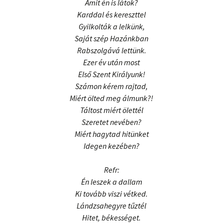
Amit én is látok?
Karddal és kereszttel
Gyilkolták a lelkünk,
Saját szép Hazánkban
Rabszolgává lettünk.
Ezer év után most
Első Szent Királyunk!
Számon kérem rajtad,
Miért ölted meg álmunk?!
Táltost miért ölettél
Szeretet nevében?
Miért hagytad hitünket
Idegen kezében?
Refr:
Én leszek a dallam
Ki tovább viszi vétked.
Lándzsahegyre tűztél
Hitet, békességet.