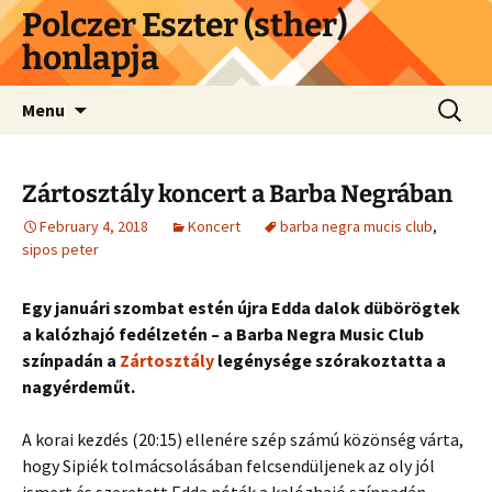
Skip
Polczer Eszter (sther)
to
honlapja
content
Search
Menu
for:
Zártosztály koncert a Barba Negrában
February 4, 2018
Koncert
barba negra mucis club
,
sipos peter
Egy januári szombat estén újra Edda dalok dübörögtek
a kalózhajó fedélzetén – a Barba Negra Music Club
színpadán a
Zártosztály
legénysége szórakoztatta a
nagyérdeműt.
A korai kezdés (20:15) ellenére szép számú közönség várta,
hogy Sipiék tolmácsolásában felcsendüljenek az oly jól