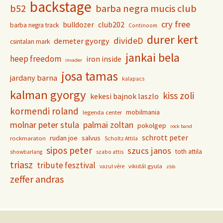
backstage
b52
barba negra mucis club
cry free
club202
bulldozer
barba negra track
Continoom
durer kert
divideD
demeter gyorgy
csintalan mark
jankai bela
heep freedom
iron inside
invader
josa tamas
jardany barna
kalapacs
kalman gyorgy
kiss zoli
kekesi bajnok laszlo
kormendi roland
mobilmania
legenda center
molnar peter stula
palmai zoltan
pokolgep
rock band
schrott peter
rudan joe
salvus
rockmaraton
Scholtz Attila
sipos peter
szucs janos
toth attila
showbarlang
szabo attis
triasz
tribute fesztival
vikidál gyula
vazul vére
zbb
zeffer andras