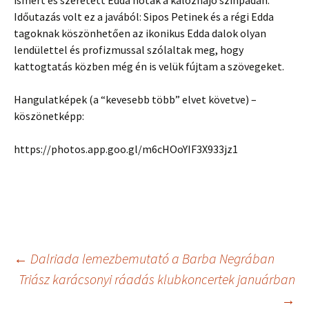
ismert és szeretett Edda nóták a kalózhajó színpadán.
Időutazás volt ez a javából: Sipos Petinek és a régi Edda
tagoknak köszönhetően az ikonikus Edda dalok olyan
lendülettel és profizmussal szólaltak meg, hogy
kattogtatás közben még én is velük fújtam a szövegeket.
Hangulatképek (a “kevesebb több” elvet követve) –
köszönetképp:
https://photos.app.goo.gl/m6cHOoYIF3X933jz1
Post
←
Dalriada lemezbemutató a Barba Negrában
Triász karácsonyi ráadás klubkoncertek januárban
→