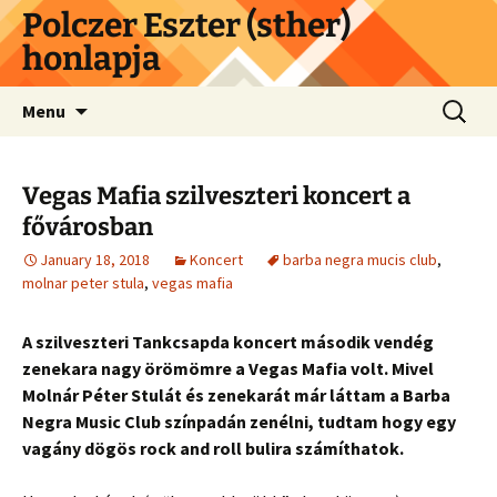
Skip
Polczer Eszter (sther)
to
honlapja
content
Search
Menu
for:
Vegas Mafia szilveszteri koncert a
fővárosban
January 18, 2018
Koncert
barba negra mucis club
,
molnar peter stula
,
vegas mafia
A szilveszteri Tankcsapda koncert második vendég
zenekara nagy örömömre a Vegas Mafia volt. Mivel
Molnár Péter Stulát és zenekarát már láttam a Barba
Negra Music Club színpadán zenélni, tudtam hogy egy
vagány dögös rock and roll bulira számíthatok.