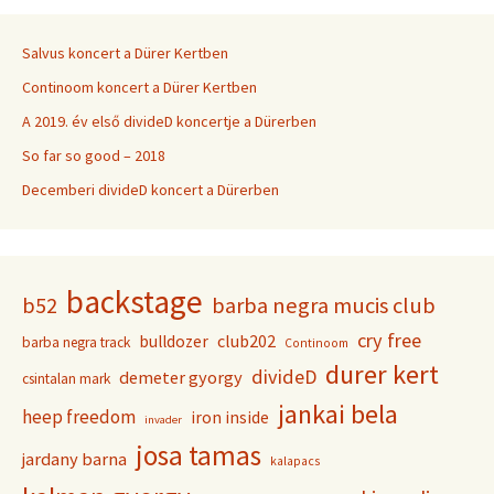
Salvus koncert a Dürer Kertben
Continoom koncert a Dürer Kertben
A 2019. év első divideD koncertje a Dürerben
So far so good – 2018
Decemberi divideD koncert a Dürerben
backstage
b52
barba negra mucis club
cry free
club202
bulldozer
barba negra track
Continoom
durer kert
divideD
demeter gyorgy
csintalan mark
jankai bela
heep freedom
iron inside
invader
josa tamas
jardany barna
kalapacs