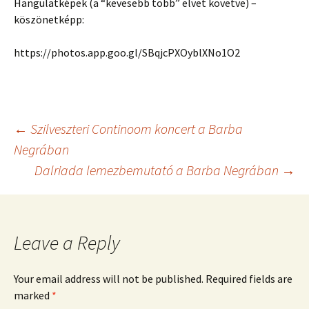
Hangulatképek (a “kevesebb több” elvet követve) –
köszönetképp:
https://photos.app.goo.gl/SBqjcPXOyblXNo1O2
Post
←
Szilveszteri Continoom koncert a Barba
Negrában
Dalriada lemezbemutató a Barba Negrában
→
navigation
Leave a Reply
Your email address will not be published.
Required fields are
marked
*