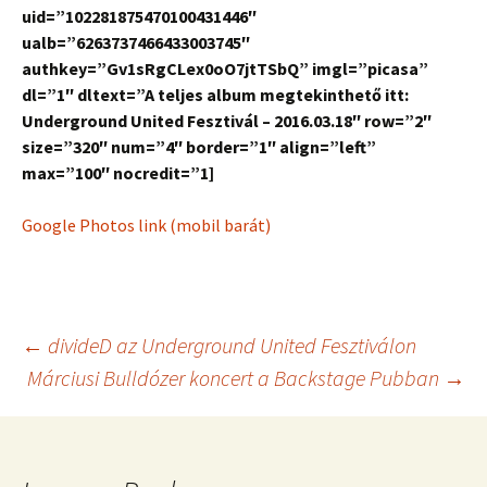
uid=”102281875470100431446″
ualb=”6263737466433003745″
authkey=”Gv1sRgCLex0oO7jtTSbQ” imgl=”picasa”
dl=”1″ dltext=”A teljes album megtekinthető itt:
Underground United Fesztivál – 2016.03.18″ row=”2″
size=”320″ num=”4″ border=”1″ align=”left”
max=”100″ nocredit=”1]
Google Photos link (mobil barát)
Post
←
divideD az Underground United Fesztiválon
Márciusi Bulldózer koncert a Backstage Pubban
→
navigation