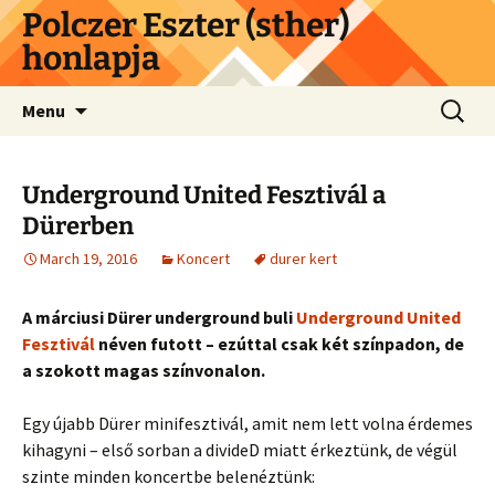
Skip
Polczer Eszter (sther)
to
honlapja
content
Search
Menu
for:
Underground United Fesztivál a
Dürerben
March 19, 2016
Koncert
durer kert
A márciusi Dürer underground buli
Underground United
Fesztivál
néven futott – ezúttal csak két színpadon, de
a szokott magas színvonalon.
Egy újabb Dürer minifesztivál, amit nem lett volna érdemes
kihagyni – első sorban a divideD miatt érkeztünk, de végül
szinte minden koncertbe belenéztünk: