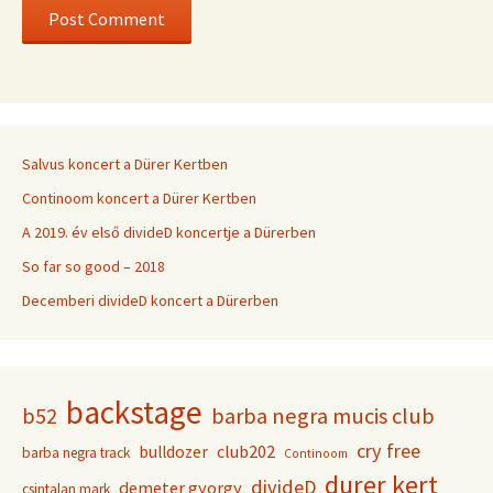
Salvus koncert a Dürer Kertben
Continoom koncert a Dürer Kertben
A 2019. év első divideD koncertje a Dürerben
So far so good – 2018
Decemberi divideD koncert a Dürerben
backstage
b52
barba negra mucis club
cry free
club202
bulldozer
barba negra track
Continoom
durer kert
divideD
demeter gyorgy
csintalan mark