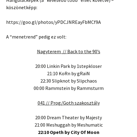
Hangulatképek (a “kevesebb több” elvet követve) –
köszönetképp:
https://goo.gl/photos/yPDCJNREayFbMCf9A
A “menetrend” pedig ez volt:
Nagyterem // Back to the 90’s
20:00 Linkin Park by 1stepkloser
21:10 KoRn by gRaiN
22:30 Slipknot by Slipchaos
00:00 Rammstein by Rammsturm
041 // Prog/Goth szakosztály
20:00 Dream Theater by Majesty
21:00 Meshuggah by Meshumatic
22:10 Opeth by City Of Moon