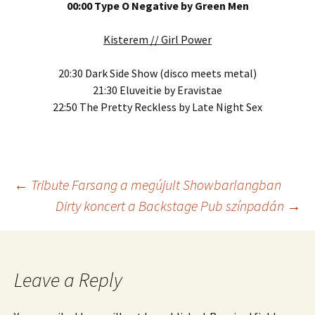
00:00 Type O Negative by Green Men
Kisterem // Girl Power
20:30 Dark Side Show (disco meets metal)
21:30 Eluveitie by Eravistae
22:50 The Pretty Reckless by Late Night Sex
Post
←
Tribute Farsang a megújult Showbarlangban
Dirty koncert a Backstage Pub színpadán
→
navigation
Leave a Reply