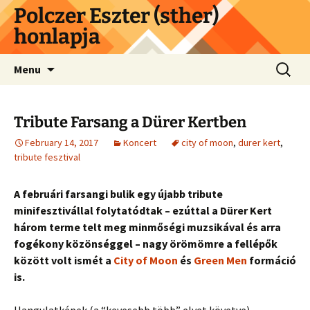
Skip
Polczer Eszter (sther)
to
honlapja
content
Search
Menu
for:
Tribute Farsang a Dürer Kertben
February 14, 2017
Koncert
city of moon
,
durer kert
,
tribute fesztival
A februári farsangi bulik egy újabb tribute
minifesztivállal folytatódtak – ezúttal a Dürer Kert
három terme telt meg minmőségi muzsikával és arra
fogékony közönséggel – nagy örömömre a fellépők
között volt ismét a
City of Moon
és
Green Men
formáció
is.