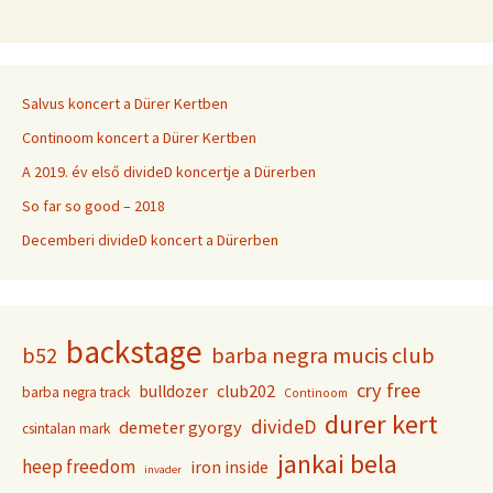
Salvus koncert a Dürer Kertben
Continoom koncert a Dürer Kertben
A 2019. év első divideD koncertje a Dürerben
So far so good – 2018
Decemberi divideD koncert a Dürerben
backstage
b52
barba negra mucis club
cry free
club202
bulldozer
barba negra track
Continoom
durer kert
divideD
demeter gyorgy
csintalan mark
jankai bela
heep freedom
iron inside
invader