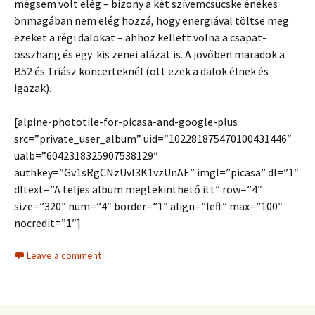
mégsem volt elég – bizony a két szívemcsücske énekes
önmagában nem elég hozzá, hogy energiával töltse meg
ezeket a régi dalokat – ahhoz kellett volna a csapat-
összhang és egy kis zenei alázat is. A jövőben maradok a
B52 és Triász koncerteknél (ott ezek a dalok élnek és
igazak).
[alpine-phototile-for-picasa-and-google-plus
src=”private_user_album” uid=”102281875470100431446″
ualb=”6042318325907538129″
authkey=”Gv1sRgCNzUvI3K1vzUnAE” imgl=”picasa” dl=”1″
dltext=”A teljes album megtekinthető itt” row=”4″
size=”320″ num=”4″ border=”1″ align=”left” max=”100″
nocredit=”1″]
Leave a comment