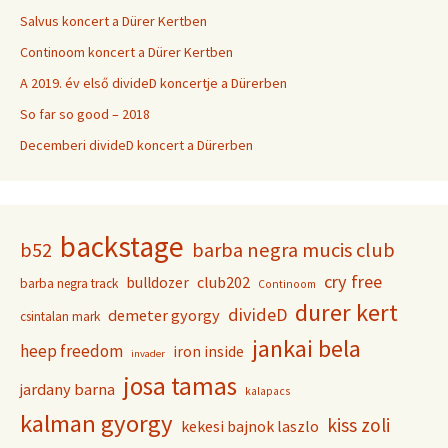
Salvus koncert a Dürer Kertben
Continoom koncert a Dürer Kertben
A 2019. év első divideD koncertje a Dürerben
So far so good – 2018
Decemberi divideD koncert a Dürerben
backstage
b52
barba negra mucis club
cry free
club202
bulldozer
barba negra track
Continoom
durer kert
divideD
demeter gyorgy
csintalan mark
jankai bela
heep freedom
iron inside
invader
josa tamas
jardany barna
kalapacs
kalman gyorgy
kiss zoli
kekesi bajnok laszlo