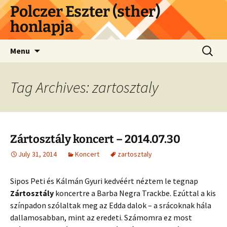
Skip
Polczer Eszter (sther)
to
honlapja
content
Search
Menu
for:
Tag Archives: zartosztaly
Zártosztály koncert – 2014.07.30
July 31, 2014
Koncert
zartosztaly
Sipos Peti és Kálmán Gyuri kedvéért néztem le tegnap
Zártosztály
koncertre a Barba Negra Trackbe. Ezúttal a kis
színpadon szólaltak meg az Edda dalok – a srácoknak hála
dallamosabban, mint az eredeti. Számomra ez most