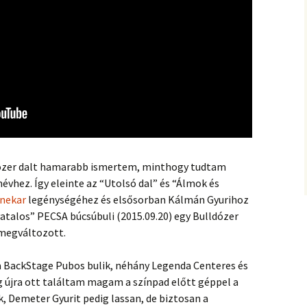
ldózer dalt hamarabb ismertem, minthogy tudtam
névhez. Így eleinte az “Utolsó dal” és “Álmok és
nekar
legénységéhez és elsősorban Kálmán Gyurihoz
vatalos” PECSA búcsúbuli (2015.09.20) egy Bulldózer
 megváltozott.
 BackStage Pubos bulik, néhány Legenda Centeres és
 újra ott találtam magam a színpad előtt géppel a
, Demeter Gyurit pedig lassan, de biztosan a