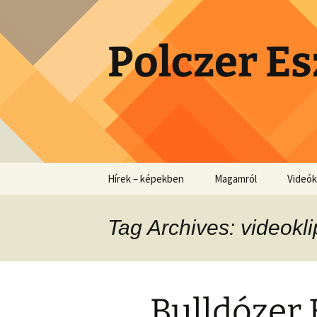
Skip
to
content
Polczer Es
Hírek – képekben
Magamról
Videók
Tag Archives: videokli
Bulldózer 