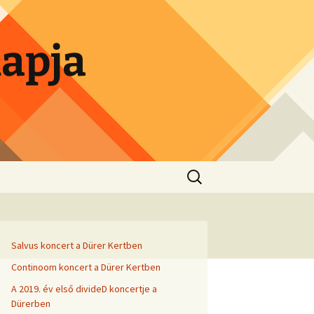
lapja
Search
for:
Salvus koncert a Dürer Kertben
Continoom koncert a Dürer Kertben
A 2019. év első divideD koncertje a
Dürerben