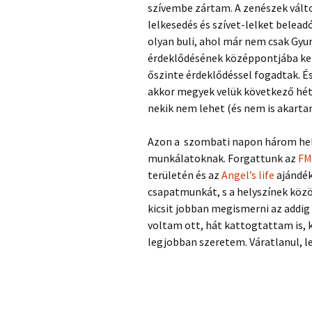
szívembe zártam. A zenészek válto
lelkesedés és szívet-lelket belea
olyan buli, ahol már nem csak Gyur
érdeklődésének középpontjába ke
őszinte érdeklődéssel fogadtak. É
akkor megyek velük következő hétv
nekik nem lehet (és nem is akart
Azon a szombati napon három helys
munkálatoknak. Forgattunk az
F
területén és az
Angel’s life
ajándék
csapatmunkát, s a helyszínek közö
kicsit jobban megismerni az addig
voltam ott, hát kattogtattam is, 
legjobban szeretem. Váratlanul, l