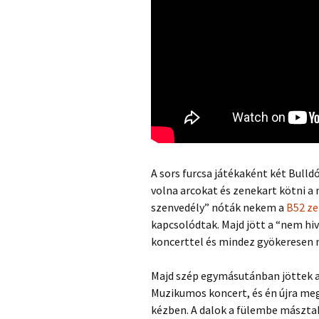
A sors furcsa játékaként két Bul
volna arcokat és zenekart kötni a 
szenvedély” nóták nekem a
B52 ze
kapcsolódtak. Majd jött a “nem hi
koncerttel és mindez gyökeresen
Majd szép egymásutánban jöttek a
Muzikumos koncert, és én újra meg
kézben. A dalok a fülembe másztak