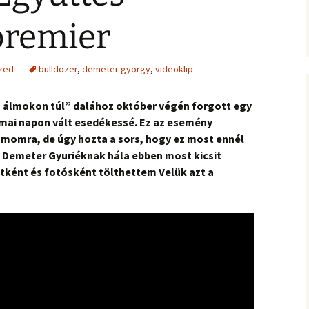
premier
zed
bulldozer
,
demeter gyorgy
,
videoklip
s álmokon túl” dalához október végén forgott egy
 mai napon vált esedékessé. Ez az esemény
momra, de úgy hozta a sors, hogy ez most ennél
. Demeter Gyuriéknak hála ebben most kicsit
tként és fotósként tölthettem Velük azt a