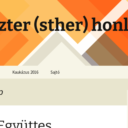
zter (sther) hon
Kaukázus 2016
Sajtó
p
Együttes