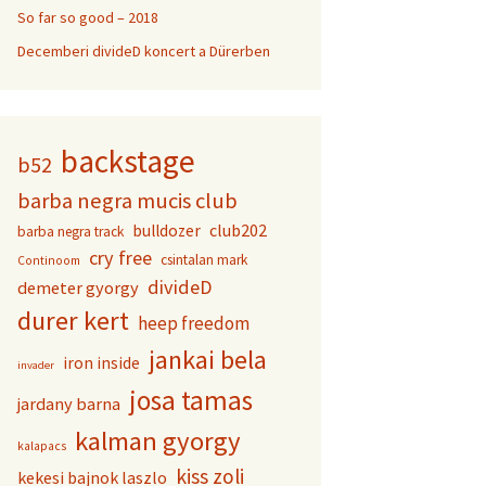
So far so good – 2018
Decemberi divideD koncert a Dürerben
backstage
b52
barba negra mucis club
club202
bulldozer
barba negra track
cry free
csintalan mark
Continoom
divideD
demeter gyorgy
durer kert
heep freedom
jankai bela
iron inside
invader
josa tamas
jardany barna
kalman gyorgy
kalapacs
kiss zoli
kekesi bajnok laszlo