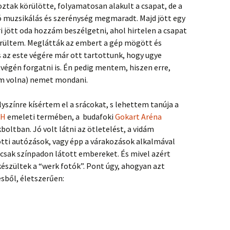
ztak körülötte, folyamatosan alakult a csapat, de a
dó muzsikálás és szerénység megmaradt. Majd jött egy
i jött oda hozzám beszélgetni, ahol hirtelen a csapat
rültem. Meglátták az embert a gép mögött és
s az este végére már ott tartottunk, hogy ugye
égén forgatni is. Én pedig mentem, hiszen erre,
am volna) nemet mondani.
zínre kísértem el a srácokat, s lehettem tanúja a
MH
emeleti termében, a budafoki
Gokart Aréna
boltban. Jó volt látni az ötletelést, a vidám
tti autózások, vagy épp a várakozások alkalmával
 csak színpadon látott embereket. És mivel azért
készültek a “werk fotók”. Pont úgy, ahogyan azt
esből, életszerűen: