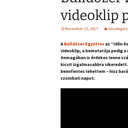
videoklip 
November 13, 2017
Uncategori
A
Bulldózer Együttes
az “Időn é
videoklip, a bemutatója pedig a
önmagában is érdekes lenne szá
kicsit izgalmasabbra sikeredett
bennfentes lehettem – hisz bará
szombati napot.