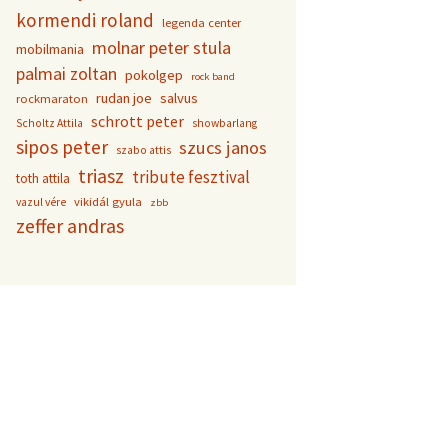
kormendi roland
legenda center
molnar peter stula
mobilmania
palmai zoltan
pokolgep
rock band
rudan joe
salvus
rockmaraton
schrott peter
Scholtz Attila
showbarlang
sipos peter
szucs janos
szabo attis
triasz
tribute fesztival
toth attila
vikidál gyula
vazul vére
zbb
zeffer andras