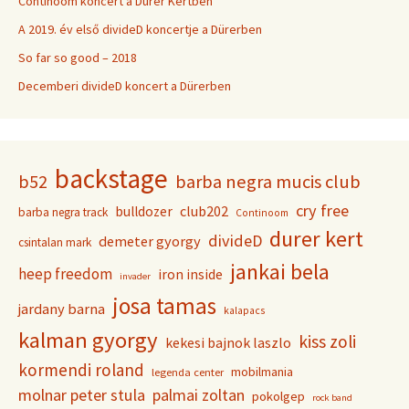
Continoom koncert a Dürer Kertben
A 2019. év első divideD koncertje a Dürerben
So far so good – 2018
Decemberi divideD koncert a Dürerben
backstage
b52
barba negra mucis club
cry free
club202
bulldozer
barba negra track
Continoom
durer kert
divideD
demeter gyorgy
csintalan mark
jankai bela
heep freedom
iron inside
invader
josa tamas
jardany barna
kalapacs
kalman gyorgy
kiss zoli
kekesi bajnok laszlo
kormendi roland
mobilmania
legenda center
molnar peter stula
palmai zoltan
pokolgep
rock band