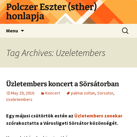
Skip
Polczer Eszter (sther)
to
honlapja
content
Search
Menu
for:
Tag Archives: Uzeletembers
Üzletembers koncert a Sörsátorban
May 29, 2016
Koncert
palmai zoltan
,
Sorsator
,
Uzeletembers
Egy májusi csütörtök estén az
Üzletembers zenekar
szórakoztatta a Városligeti Sörsátor közönségét.