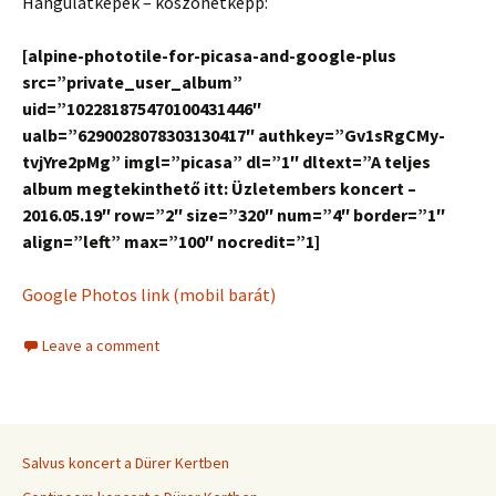
Hangulatképek – köszönetképp:
[alpine-phototile-for-picasa-and-google-plus
src=”private_user_album”
uid=”102281875470100431446″
ualb=”6290028078303130417″ authkey=”Gv1sRgCMy-
tvjYre2pMg” imgl=”picasa” dl=”1″ dltext=”A teljes
album megtekinthető itt: Üzletembers koncert –
2016.05.19″ row=”2″ size=”320″ num=”4″ border=”1″
align=”left” max=”100″ nocredit=”1]
Google Photos link (mobil barát)
Leave a comment
Salvus koncert a Dürer Kertben