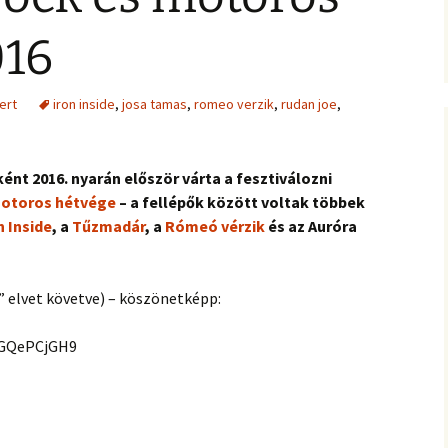
016
ert
iron inside
,
josa tamas
,
romeo verzik
,
rudan joe
,
ént 2016. nyarán először várta a fesztiválozni
motoros hétvége
– a fellépők között voltak többek
n Inside
, a
Tűzmadár
, a
Rómeó vérzik
és az Auróra
 elvet követve) – köszönetképp:
BGQePCjGH9