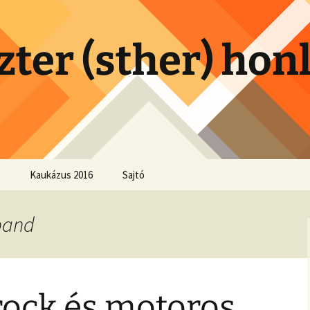
zter (sther) hon
Kaukázus 2016
Sajtó
 band
rock és motoros