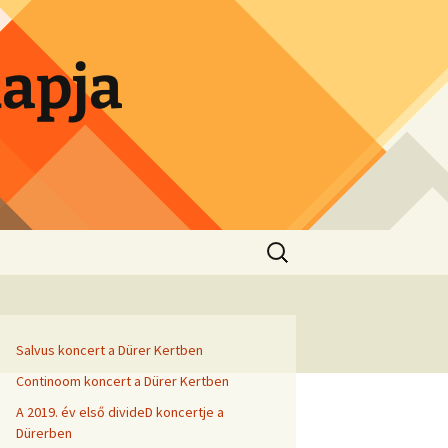
lapja
Search
for:
Salvus koncert a Dürer Kertben
Continoom koncert a Dürer Kertben
A 2019. év első divideD koncertje a
Dürerben