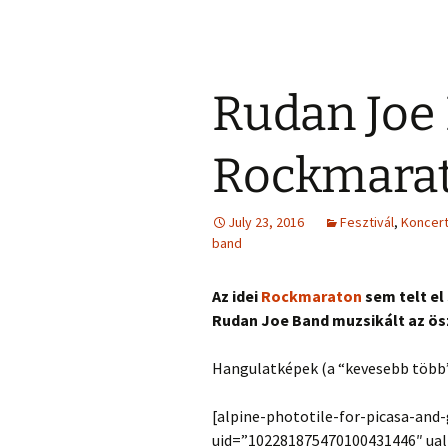
Rudan Joe
Rockmara
July 23, 2016
Fesztivál
,
Koncer
band
Az idei
Rockmaraton
sem telt el
Rudan Joe Band muzsikált az ös
Hangulatképek (a “kevesebb több”
[alpine-phototile-for-picasa-and
uid=”102281875470100431446″ ua