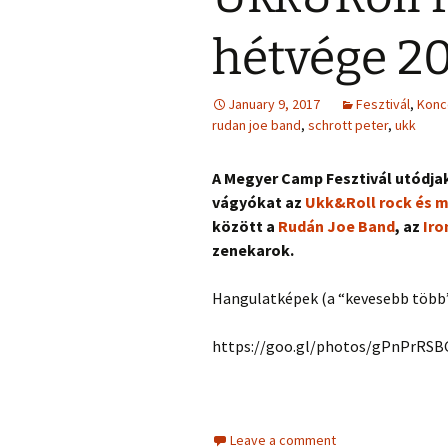
hétvége 2
January 9, 2017
Fesztivál
,
Konc
rudan joe band
,
schrott peter
,
ukk
A Megyer Camp Fesztivál utódjak
vágyókat az
Ukk&Roll rock és 
között a
Rudán Joe Band
, az
Iro
zenekarok.
Hangulatképek (a “kevesebb több”
https://goo.gl/photos/gPnPrRS
Leave a comment