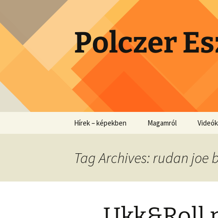
Skip
to
content
Polczer Es
Hírek – képekben
Magamról
Videók
Tag Archives: rudan joe
Ukk&Roll 