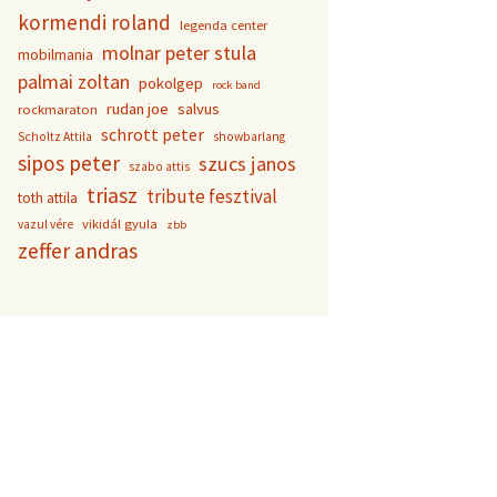
kormendi roland
legenda center
molnar peter stula
mobilmania
palmai zoltan
pokolgep
rock band
rudan joe
salvus
rockmaraton
schrott peter
Scholtz Attila
showbarlang
sipos peter
szucs janos
szabo attis
triasz
tribute fesztival
toth attila
vikidál gyula
vazul vére
zbb
zeffer andras