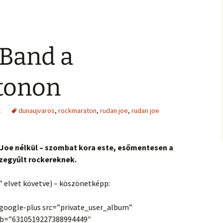
 Band a
tonon
t
dunaujvaros
,
rockmaraton
,
rudan joe
,
rudan joe
 Joe nélkül – szombat kora este, esőmentesen a
zegyűlt rockereknek.
 elvet követve) – köszönetképp:
-google-plus src=”private_user_album”
lb=”6310519227388994449″