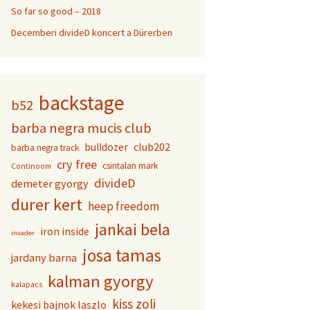
So far so good – 2018
Decemberi divideD koncert a Dürerben
backstage
b52
barba negra mucis club
club202
bulldozer
barba negra track
cry free
csintalan mark
Continoom
divideD
demeter gyorgy
durer kert
heep freedom
jankai bela
iron inside
invader
josa tamas
jardany barna
kalman gyorgy
kalapacs
kiss zoli
kekesi bajnok laszlo