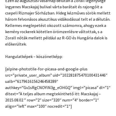
Ezen az augusztusi vasárnap délután a Zorall legénysége
ingyenes Macskajaj bulival várta barátait és rajongóit a
csepeli Rizmajer Sörházban. Hideg kézműves sörök mellett
három felvonásos akusztikus vidákodással telt el a délután.
Kellemes meglepetést okozott számomra, ahogy ezek a
kemény rockerek kötetlen örömzenlésre váltottak, s a
Zorall nóták mellett például az R-GO és Hungária dalok is
előkerültek.
Hangulatképek – köszönetképp:
[alpine-phototile-for-picasa-and-google-plus
src=”private_user_album” uid=”102281875470100431446″
ualb=”6179616156246458289″
authkey=”Gv1sRgCNOYlN3g_eOHGQ” imgl=”picasa” dl=”1″
dltext=”A teljes album megtekinthető itt: Macskajaj –
2015.08.02 ” row=”2″ size=”320″ num=”4″ border=”1″
align=”left” max=”100″ nocredit=”1″]