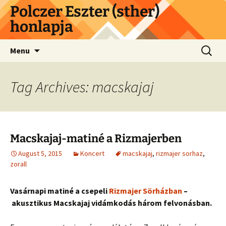
Skip
Polczer Eszter (sther)
to
honlapja
content
Search
Menu
for:
Tag Archives: macskajaj
Macskajaj-matiné a Rizmajerben
August 5, 2015
Koncert
macskajaj
,
rizmajer sorhaz
,
zorall
Vasárnapi matiné a csepeli
Rizmajer Sörházban
–
akusztikus Macskajaj vidámkodás három felvonásban.