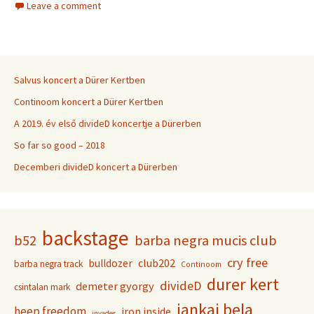
Leave a comment
Salvus koncert a Dürer Kertben
Continoom koncert a Dürer Kertben
A 2019. év első divideD koncertje a Dürerben
So far so good – 2018
Decemberi divideD koncert a Dürerben
backstage
b52
barba negra mucis club
cry free
club202
bulldozer
barba negra track
Continoom
durer kert
divideD
demeter gyorgy
csintalan mark
jankai bela
heep freedom
iron inside
invader