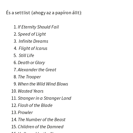
És a settlist (ahogy az a papíron állt):
If Eternity Should Fail
Speed of Light
Infinite Dreams
Flight of Icarus
Still Life
Death or Glory
Alexander the Great
The Trooper
When the Wild Wind Blows
Wasted Years
Stranger in a Stranger Land
Flash of the Blade
Prowler
The Number of the Beast
Children of the Damned