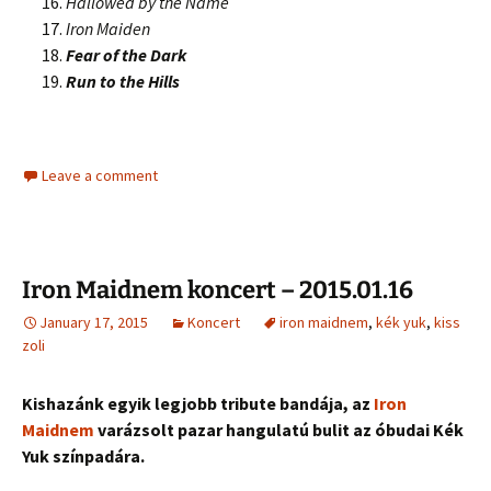
Hallowed by the Name
Iron Maiden
Fear of the Dark
Run to the Hills
Leave a comment
Iron Maidnem koncert – 2015.01.16
January 17, 2015
Koncert
iron maidnem
,
kék yuk
,
kiss
zoli
Kishazánk egyik legjobb tribute bandája, az
Iron
Maidnem
varázsolt pazar hangulatú bulit az óbudai Kék
Yuk színpadára.