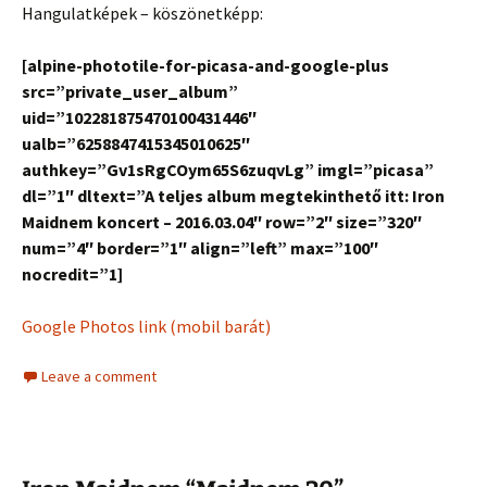
Hangulatképek – köszönetképp:
[alpine-phototile-for-picasa-and-google-plus
src=”private_user_album”
uid=”102281875470100431446″
ualb=”6258847415345010625″
authkey=”Gv1sRgCOym65S6zuqvLg” imgl=”picasa”
dl=”1″ dltext=”A teljes album megtekinthető itt: Iron
Maidnem koncert – 2016.03.04″ row=”2″ size=”320″
num=”4″ border=”1″ align=”left” max=”100″
nocredit=”1]
Google Photos link (mobil barát)
Leave a comment