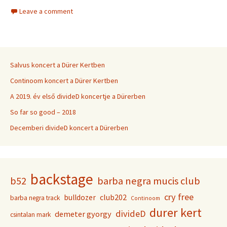
Leave a comment
Salvus koncert a Dürer Kertben
Continoom koncert a Dürer Kertben
A 2019. év első divideD koncertje a Dürerben
So far so good – 2018
Decemberi divideD koncert a Dürerben
backstage
b52
barba negra mucis club
cry free
club202
bulldozer
barba negra track
Continoom
durer kert
divideD
demeter gyorgy
csintalan mark