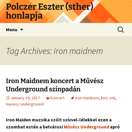
Skip
Polczer Eszter (sther)
to
honlapja
content
Search
Menu
for:
Tag Archives: iron maidnem
Iron Maidnem koncert a Művész
Underground színpadán
January 19, 2017
Koncert
iron maidnem
,
kiss zoli
,
muvesz underground
Iron Maiden muzsika szólt szívvel-lélekkel ezen a
szombat estén a belvárosi
Művész Underground
apró