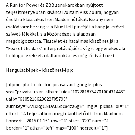
A Run for Power és ZBB zenekarokban nyújtott
teljesítménye után kiváncsi voltam Kiss Zolira, hogyan
énekli a klasszikus Iron Maiden nótákat. Bizony nem
csalódtam: bezengte a Blue Hell pincéjét a hangja, erővel,
szívvel-lélekkel, s a közönséget is alaposan
megdolgoztatta. Tisztelet és hatalmas köszönet jár a
“Fear of the dark” interpretációjáért: végre egy énekes aki
boldogul ezekkel a dallamokkal és még jól is áll neki….
Hangulatképek – köszönetképp:
[alpine-phototile-for-picasa-and-google-plus
src=”private_user_album” uid=”102281875470100431446″
ualb=”6105216623022705793″
authkey=”Gv1sRgCNDwu5bc84za6gE” imgl=”picasa” dl=”1″
dltext=”A teljes album megtekinthető itt: Iron Maidnem
koncert – 2015.01.16″ row=”4″ size=”320″ num=”4″
border=”1″ align=”left” max=”100″ nocredit=”1″]