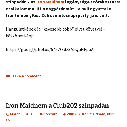
színpadán – az
Iron Maidnem
legénysége szórakoztatta
ezalkalommal itt a nagyérdeműt – a buli egyúttal a
frontember, Kiss Zoli születésnapi party-ja is volt.
Hangulatképek (a “kevesebb több” elvet követve) –
köszönetképp:
https://goo.gl/photos/54xWEdzSA2QuHFpaA
Leave a comment
Iron Maidnem a Club202 színpadán
March 6, 2016
Koncert
club202
,
iron maidnem
,
kiss
zoli