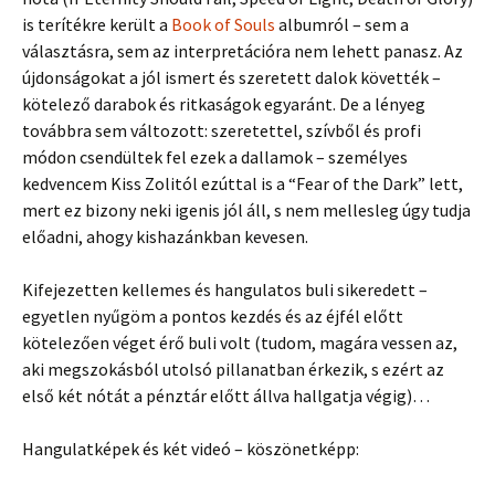
is terítékre került a
Book of Souls
albumról – sem a
választásra, sem az interpretációra nem lehett panasz. Az
újdonságokat a jól ismert és szeretett dalok követték –
kötelező darabok és ritkaságok egyaránt. De a lényeg
továbbra sem változott: szeretettel, szívből és profi
módon csendültek fel ezek a dallamok – személyes
kedvencem Kiss Zolitól ezúttal is a “Fear of the Dark” lett,
mert ez bizony neki igenis jól áll, s nem mellesleg úgy tudja
előadni, ahogy kishazánkban kevesen.
Kifejezetten kellemes és hangulatos buli sikeredett –
egyetlen nyűgöm a pontos kezdés és az éjfél előtt
kötelezően véget érő buli volt (tudom, magára vessen az,
aki megszokásból utolsó pillanatban érkezik, s ezért az
első két nótát a pénztár előtt állva hallgatja végig)…
Hangulatképek és két videó – köszönetképp: