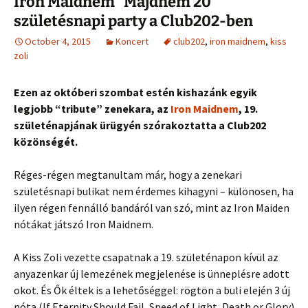
Iron Maidnem “Majdnem 20”
születésnapi party a Club202-ben
October 4, 2015
Koncert
club202
,
iron maidnem
,
kiss
zoli
Ezen az októberi szombat estén kishazánk egyik
legjobb “tribute” zenekara, az
Iron Maidnem
, 19.
születénapjának ürügyén szórakoztatta a Club202
közönségét.
Réges-régen megtanultam már, hogy a zenekari
születésnapi bulikat nem érdemes kihagyni – különosen, ha
ilyen régen fennálló bandáról van szó, mint az Iron Maiden
nótákat játszó Iron Maidnem.
A Kiss Zoli vezette csapatnak a 19. születénapon kívül az
anyazenkar új lemezének megjelenése is ünneplésre adott
okot. És Ők éltek is a lehetőséggel: rögtön a buli elején 3 új
nóta (If Eternity Should Fail, Speed of Light, Death or Glory)