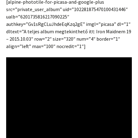
[alpine-phototile-for-picasa-and-google-plus
src=”private_user_album” uid=”102281875470100431446″
ualb=”6201735816217090225″
authkey=”Gv1sRgCLuJhdeEqKzq2gE” imgl=”picasa” dl=”1″
dltext=”A teljes album megtekinthető itt: Iron Maidnem 19
– 2015.10.03″ row=”2″ size=”320″ num=”4″ border=”1″
align=”left” max=”100″ nocredit=”1″]