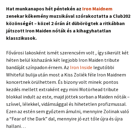
Hat munkanapos hét péntekén az
Iron Maidnem
zenekar kőkemény muzsikával szórakoztatta a Club202
közönségét – közel 2 órán át dübörögtek a ritkábban
játszott Iron Maiden nóták és a kihagyhatatlan
klasszikusok.
Fővárosi lakosként ismét szerencsém volt , így sikerült két
héten belül kishazánk két legjobb Iron Maiden tribute
bandáját színpadon érnem. Az
Iron Inside
legutóbbi
Whitefül bulija után most a Kiss Zoliék féle Iron Maidnem
koncertnek örülhettem. És bizony volt minek: pontos
kezdés mellett extraként egy mini Motörhead tribute
blokkal indult az este, majd jöttek sorban a Maiden nóták –
szívvel, lélekkel, vidámsággal és hihetetlen profizmussal.
Ezen az estén sem győztem ámulni, mennyire Zolinak való
a “Fear of the Dark” dal, mennyire jó ezt tőle újra és újra
hallani…