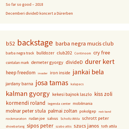
So far so good – 2018
Decemberi divideD koncert a Dürerben
backstage
b52
barba negra mucis club
cry free
club202
bulldozer
barba negra track
Continoom
durer kert
divideD
demeter gyorgy
csintalan mark
jankai bela
heep freedom
iron inside
invader
josa tamas
jardany barna
kalapacs
kalman gyorgy
kiss zoli
kekesi bajnok laszlo
kormendi roland
mobilmania
legenda center
molnar peter stula
palmai zoltan
pokolgep
rock band
schrott peter
rudan joe
salvus
rockmaraton
Scholtz Attila
sipos peter
szucs janos
toth attila
showbarlang
szabo attis