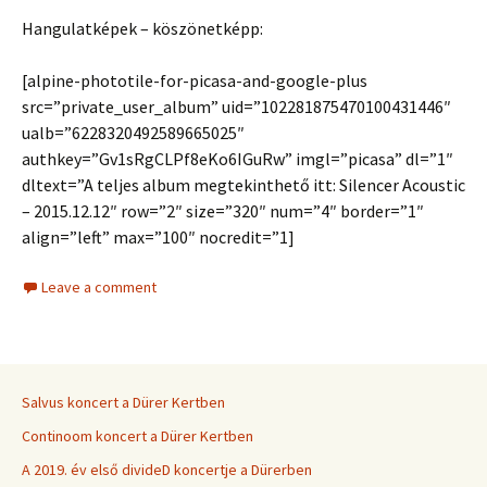
Hangulatképek – köszönetképp:
[alpine-phototile-for-picasa-and-google-plus
src=”private_user_album” uid=”102281875470100431446″
ualb=”6228320492589665025″
authkey=”Gv1sRgCLPf8eKo6IGuRw” imgl=”picasa” dl=”1″
dltext=”A teljes album megtekinthető itt: Silencer Acoustic
– 2015.12.12″ row=”2″ size=”320″ num=”4″ border=”1″
align=”left” max=”100″ nocredit=”1]
Leave a comment
Salvus koncert a Dürer Kertben
Continoom koncert a Dürer Kertben
A 2019. év első divideD koncertje a Dürerben