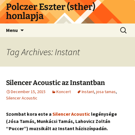
Skip
Polczer Eszter (sther)
to
honlapja
content
Search
Menu
for:
Tag Archives: Instant
Silencer Acoustic az Instantban
December 15, 2015
Koncert
Instant
,
josa tamas
,
Silencer Acoustic
Szombat kora este a
Silencer Acoustic
legénysége
(Jósa Tamás, Munkácsi Tamás, Lahovicz Zoltán
“Puccer”) muzsikált az Instant háziszínpadán.