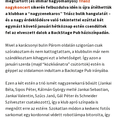
megtartott (és immár hagyományos)
Triász
nagykoncert
sikerén felbuzdulva idén is újra átélhettük
a klubban a “nagyzenekaros” Triász bulik hangulatát –
és a nagy érdeklődésre való tekintettel ezúttal két
egymást követő januári hétköznap estén csendültek
fel az elveszett dalok a BackStage Pub háziszínpadán.
Mivel a karácsonyi bulin Párom oldalán szigorúan csak
szórakoztam és nem kattogtattam, a klubbulin már nem
szándékoztam kihagyni ezt a lehetőséget. Így azon a
januári szerda (majd “közkívánatra” csütörtök) estén is
géppel az oldalamon indultam a Backstage Pub irányába.
Ezen a két estén a trió ismét nagyzenekarrá bővült (Jankai
Béla, Sipos Péter, Kálmán György mellé Jankai Sebastian,
Jankai Valentin, Szűcs Janó, Gál Péter és Schneider
Szilveszter csatakozott), így a klub apró színpada is
megnőtt erre az estére. Szokatlan módon a kedvenc fotós
sarkomat egy kordonnal védett robotlámpa bitorolta, így