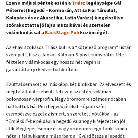
Ezen a májusi péntek estén a
Triász
legénysége Gál
Péterrel (hegedű – Kormorán, Attila Fiai Társulat,
Kalapács és az Akusztika, Latin Varázs) kiegélszülve
szórakoztatta jófajta muzsikával és szertelen
vidámkodással a
BackStage Pub
közönségét.
Az ehavi szokásos Triász buli is a “kötelező program” listán
szerepelt, hisz a Jankai-Kálmán-Sipos triumvirátus féle
féktelen vidámkodás egy hosszú hét végén is
garantáltan jó kedvre tud deríteni.
Ezúttal sem volt ez másképp: két blokkban 22 elveszett és
megtalált dal csendült fel ezen az estén, vidáman-
bolondosan-vérprofin. Nagy örömömre számos nótában
hallhattuk Gál Peti hegedűjátékát – újabb színt
csempészve ezzel az ismert, s szeretett nótákba – az
“Emlékül”-be például a hegedű valahogy kifejezetten jól
illik. Meglepetésemre és nagy örömömre egy Tankcsapda
nóta is felbukkant a műsorban: a “Gyűrd össze a lepedőt