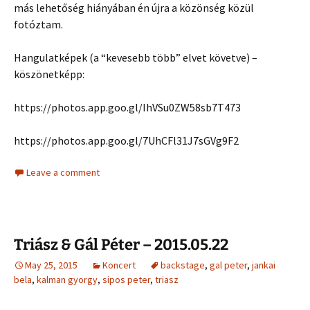
más lehetőség hiányában én újra a közönség közül
fotóztam.
Hangulatképek (a “kevesebb több” elvet követve) –
köszönetképp:
https://photos.app.goo.gl/IhVSu0ZW58sb7T473
https://photos.app.goo.gl/7UhCFl31J7sGVg9F2
Leave a comment
Triász & Gál Péter – 2015.05.22
May 25, 2015
Koncert
backstage
,
gal peter
,
jankai
bela
,
kalman gyorgy
,
sipos peter
,
triasz