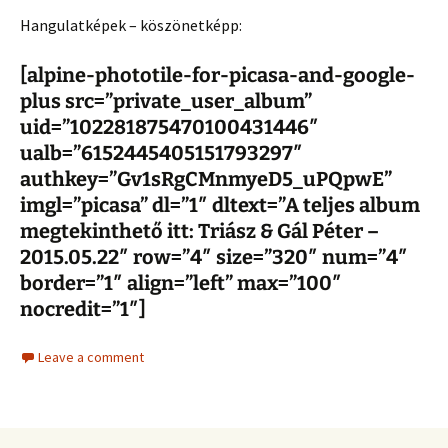
Hangulatképek – köszönetképp:
[alpine-phototile-for-picasa-and-google-
plus src=”private_user_album”
uid=”102281875470100431446″
ualb=”6152445405151793297″
authkey=”Gv1sRgCMnmyeD5_uPQpwE”
imgl=”picasa” dl=”1″ dltext=”A teljes album
megtekinthető itt: Triász & Gál Péter –
2015.05.22″ row=”4″ size=”320″ num=”4″
border=”1″ align=”left” max=”100″
nocredit=”1″]
Leave a comment