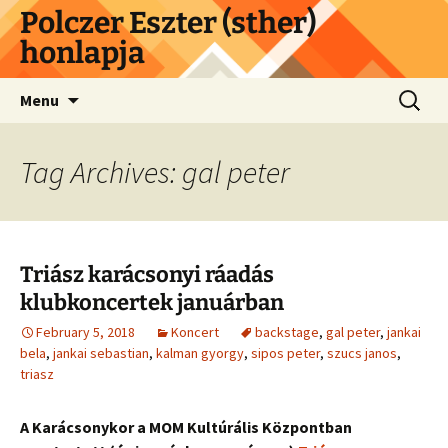
Skip
Polczer Eszter (sther)
to
honlapja
content
Search
Menu
for:
Tag Archives: gal peter
Triász karácsonyi ráadás
klubkoncertek januárban
February 5, 2018
Koncert
backstage
,
gal peter
,
jankai
bela
,
jankai sebastian
,
kalman gyorgy
,
sipos peter
,
szucs janos
,
triasz
A Karácsonykor a MOM Kultúrális Központban