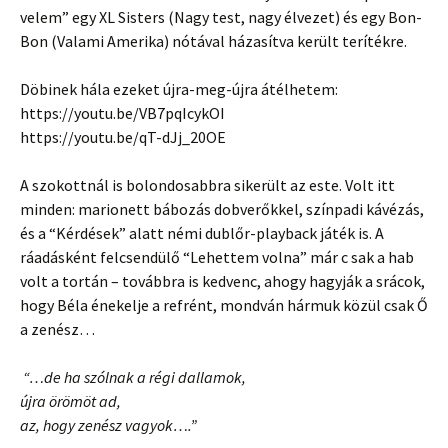
velem” egy XL Sisters (Nagy test, nagy élvezet) és egy Bon-
Bon (Valami Amerika) nótával házasítva került terítékre.
Döbinek hála ezeket újra-meg-újra átélhetem:
https://youtu.be/VB7pqIcykOI
https://youtu.be/qT-dJj_20OE
A szokottnál is bolondosabbra sikerült az este. Volt itt
minden: marionett bábozás dobverőkkel, színpadi kávézás,
és a “Kérdések” alatt némi dublőr-playback játék is. A
ráadásként felcsendülő “Lehettem volna” már c sak a hab
volt a tortán – továbbra is kedvenc, ahogy hagyják a srácok,
hogy Béla énekelje a refrént, mondván hármuk közül csak Ő
a zenész…
“…de ha szólnak a régi dallamok,
újra örömöt ad,
az, hogy zenész vagyok….”