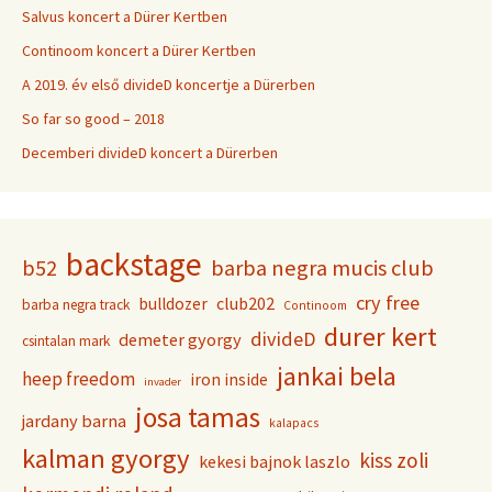
Salvus koncert a Dürer Kertben
Continoom koncert a Dürer Kertben
A 2019. év első divideD koncertje a Dürerben
So far so good – 2018
Decemberi divideD koncert a Dürerben
backstage
b52
barba negra mucis club
cry free
club202
bulldozer
barba negra track
Continoom
durer kert
divideD
demeter gyorgy
csintalan mark
jankai bela
heep freedom
iron inside
invader
josa tamas
jardany barna
kalapacs
kalman gyorgy
kiss zoli
kekesi bajnok laszlo