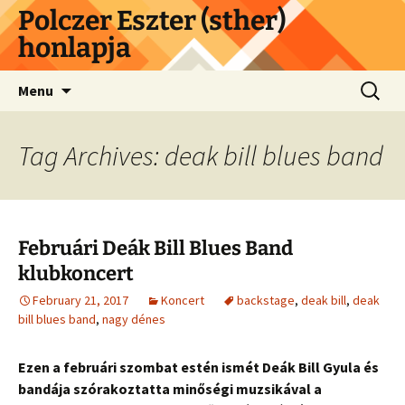
Skip
Polczer Eszter (sther)
to
honlapja
content
Search
Menu
for:
Tag Archives: deak bill blues band
Februári Deák Bill Blues Band
klubkoncert
February 21, 2017
Koncert
backstage
,
deak bill
,
deak
bill blues band
,
nagy dénes
Ezen a februári szombat estén ismét Deák Bill Gyula és
bandája szórakoztatta minőségi muzsikával a