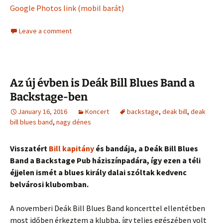
Google Photos link (mobil barát)
Leave a comment
Az új évben is Deák Bill Blues Band a
Backstage-ben
January 16, 2016
Koncert
backstage
,
deak bill
,
deak
bill blues band
,
nagy dénes
Visszatért
Bill kapitány
és bandája, a Deák Bill Blues
Band a Backstage Pub háziszínpadára, így ezen a téli
éjjelen ismét a blues király dalai szóltak kedvenc
belvárosi klubomban.
A novemberi Deák Bill Blues Band koncerttel ellentétben
most időben érkeztem a klubba, így teljes egészében volt