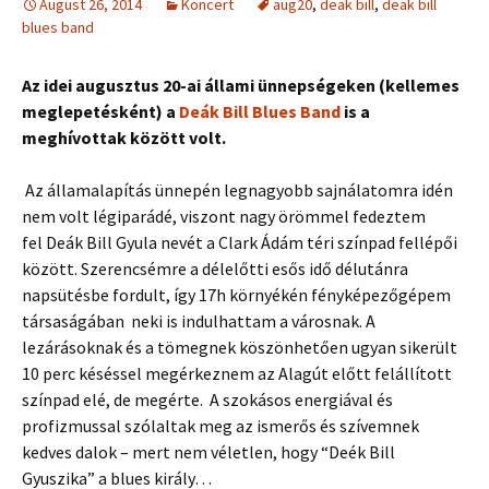
August 26, 2014
Koncert
aug20
,
deak bill
,
deak bill
blues band
Az idei augusztus 20-ai állami ünnepségeken (kellemes
meglepetésként) a
Deák Bill Blues Band
is a
meghívottak között volt.
Az államalapítás ünnepén legnagyobb sajnálatomra idén
nem volt légiparádé, viszont nagy örömmel fedeztem
fel Deák Bill Gyula nevét a Clark Ádám téri színpad fellépői
között. Szerencsémre a délelőtti esős idő délutánra
napsütésbe fordult, így 17h környékén fényképezőgépem
társaságában neki is indulhattam a városnak. A
lezárásoknak és a tömegnek köszönhetően ugyan sikerült
10 perc késéssel megérkeznem az Alagút előtt felállított
színpad elé, de megérte. A szokásos energiával és
profizmussal szólaltak meg az ismerős és szívemnek
kedves dalok – mert nem véletlen, hogy “Deék Bill
Gyuszika” a blues király…