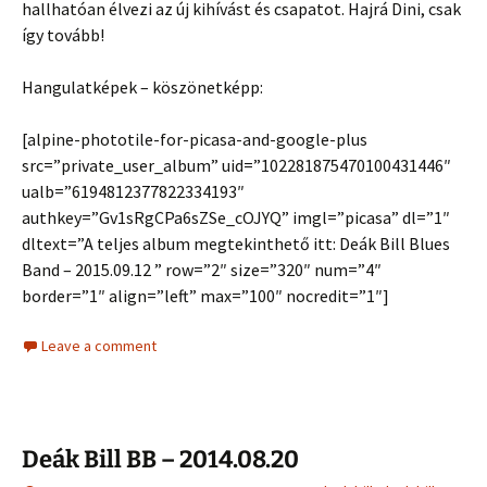
hallhatóan élvezi az új kihívást és csapatot. Hajrá Dini, csak
így tovább!
Hangulatképek – köszönetképp:
[alpine-phototile-for-picasa-and-google-plus
src=”private_user_album” uid=”102281875470100431446″
ualb=”6194812377822334193″
authkey=”Gv1sRgCPa6sZSe_cOJYQ” imgl=”picasa” dl=”1″
dltext=”A teljes album megtekinthető itt: Deák Bill Blues
Band – 2015.09.12 ” row=”2″ size=”320″ num=”4″
border=”1″ align=”left” max=”100″ nocredit=”1″]
Leave a comment
Deák Bill BB – 2014.08.20