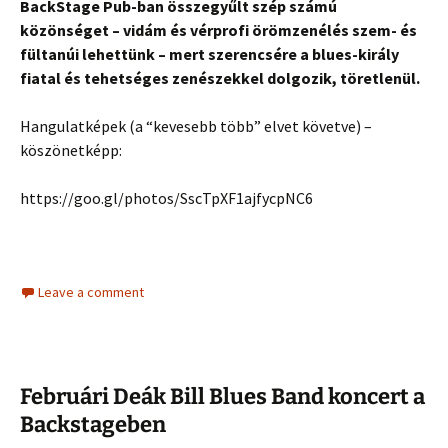
BackStage Pub-ban összegyűlt szép számú
közönséget – vidám és vérprofi örömzenélés szem- és
fültanúi lehettünk – mert szerencsére a blues-király
fiatal és tehetséges zenészekkel dolgozik, töretlenül.
Hangulatképek (a “kevesebb több” elvet követve) –
köszönetképp:
https://goo.gl/photos/SscTpXF1ajfycpNC6
Leave a comment
Februári Deák Bill Blues Band koncert a
Backstageben