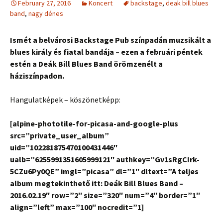
February 27, 2016
Koncert
backstage
,
deak bill blues
band
,
nagy dénes
Ismét a belvárosi Backstage Pub színpadán muzsikált a
blues király és fiatal bandája – ezen a februári péntek
estén a Deák Bill Blues Band örömzenélt a
háziszínpadon.
Hangulatképek – köszönetképp:
[alpine-phototile-for-picasa-and-google-plus
src=”private_user_album”
uid=”102281875470100431446″
ualb=”6255991351605999121″ authkey=”Gv1sRgCIrk-
5CZu6Py0QE” imgl=”picasa” dl=”1″ dltext=”A teljes
album megtekinthető itt: Deák Bill Blues Band –
2016.02.19″ row=”2″ size=”320″ num=”4″ border=”1″
align=”left” max=”100″ nocredit=”1]