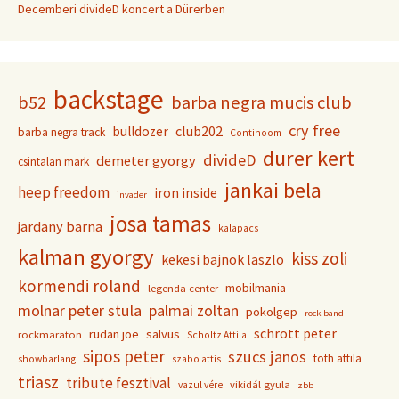
Decemberi divideD koncert a Dürerben
backstage
b52
barba negra mucis club
cry free
club202
bulldozer
barba negra track
Continoom
durer kert
divideD
demeter gyorgy
csintalan mark
jankai bela
heep freedom
iron inside
invader
josa tamas
jardany barna
kalapacs
kalman gyorgy
kiss zoli
kekesi bajnok laszlo
kormendi roland
mobilmania
legenda center
molnar peter stula
palmai zoltan
pokolgep
rock band
schrott peter
rudan joe
salvus
rockmaraton
Scholtz Attila
sipos peter
szucs janos
toth attila
showbarlang
szabo attis
triasz
tribute fesztival
vikidál gyula
vazul vére
zbb