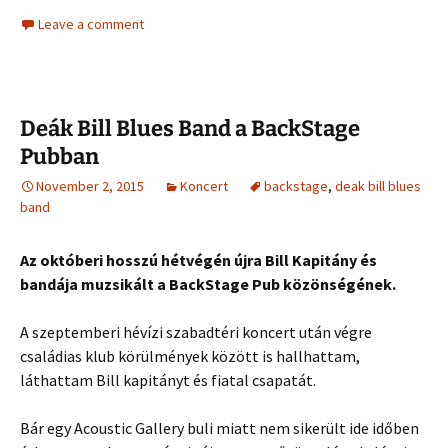
Leave a comment
Deák Bill Blues Band a BackStage
Pubban
November 2, 2015
Koncert
backstage
,
deak bill blues
band
Az októberi hosszú hétvégén újra Bill Kapitány és
bandája muzsikált a BackStage Pub közönségének.
A szeptemberi hévízi szabadtéri koncert után végre
családias klub körülmények között is hallhattam,
láthattam Bill kapitányt és fiatal csapatát.
Bár egy Acoustic Gallery buli miatt nem sikerült ide időben