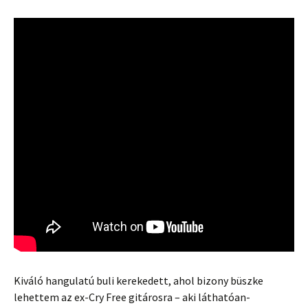
Kiváló hangulatú buli kerekedett, ahol bizony büszke
lehettem az ex-Cry Free gitárosra – aki láthatóan-