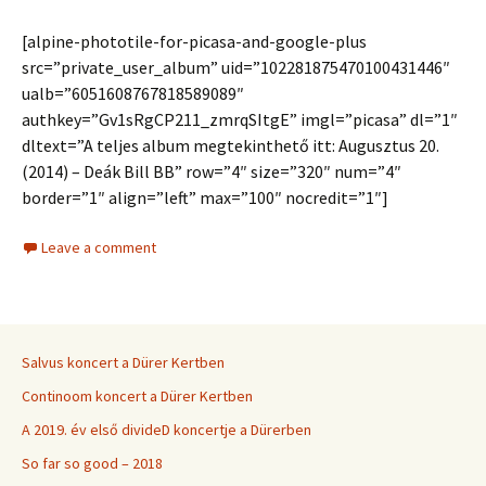
[alpine-phototile-for-picasa-and-google-plus
src=”private_user_album” uid=”102281875470100431446″
ualb=”6051608767818589089″
authkey=”Gv1sRgCP211_zmrqSItgE” imgl=”picasa” dl=”1″
dltext=”A teljes album megtekinthető itt: Augusztus 20.
(2014) – Deák Bill BB” row=”4″ size=”320″ num=”4″
border=”1″ align=”left” max=”100″ nocredit=”1″]
Leave a comment
Salvus koncert a Dürer Kertben
Continoom koncert a Dürer Kertben
A 2019. év első divideD koncertje a Dürerben
So far so good – 2018