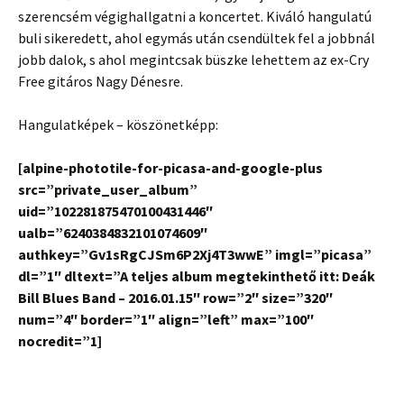
szerencsém végighallgatni a koncertet. Kiváló hangulatú
buli sikeredett, ahol egymás után csendültek fel a jobbnál
jobb dalok, s ahol megintcsak büszke lehettem az ex-Cry
Free gitáros Nagy Dénesre.
Hangulatképek – köszönetképp:
[alpine-phototile-for-picasa-and-google-plus
src=”private_user_album”
uid=”102281875470100431446″
ualb=”6240384832101074609″
authkey=”Gv1sRgCJSm6P2Xj4T3wwE” imgl=”picasa”
dl=”1″ dltext=”A teljes album megtekinthető itt: Deák
Bill Blues Band – 2016.01.15″ row=”2″ size=”320″
num=”4″ border=”1″ align=”left” max=”100″
nocredit=”1]