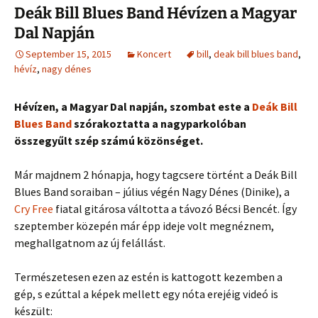
Deák Bill Blues Band Hévízen a Magyar
Dal Napján
September 15, 2015
Koncert
bill
,
deak bill blues band
,
hévíz
,
nagy dénes
Hévízen, a Magyar Dal napján, szombat este a
Deák Bill
Blues Band
szórakoztatta a nagyparkolóban
összegyűlt szép számú közönséget.
Már majdnem 2 hónapja, hogy tagcsere történt a Deák Bill
Blues Band soraiban – július végén Nagy Dénes (Dinike), a
Cry Free
fiatal gitárosa váltotta a távozó Bécsi Bencét. Így
szeptember közepén már épp ideje volt megnéznem,
meghallgatnom az új felállást.
Természetesen ezen az estén is kattogott kezemben a
gép, s ezúttal a képek mellett egy nóta erejéig videó is
készült: