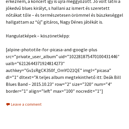
érkeznem, a koncert így is újra meggyőzött. Jó volt látni a
jókedvű blues királyt, s hallani az ismert és szeretett
nótákat tőle – és természetesen örömmel és büszkeséggel
hallgattam az “új” gitáros, Nagy Dénes játékát is.
Hangulatképek – köszönetképp:
[alpine-phototile-for-picasa-and-google-plus
src=”private_user_album” uid=”102281875470100431446″
ualb=”6212644371924814273″
authkey=”Gv1sRgCK3S0f_OmYO21QE” imgl=”picasa”
dl=”1″ dltext=”A teljes album megtekinthető itt: Deák Bill
Blues Band – 2015.10.23″ row=”2″ size=”320″ num=”4″
border=”1″ align=”left” max=”100″ nocredit=”1″]
Leave a comment