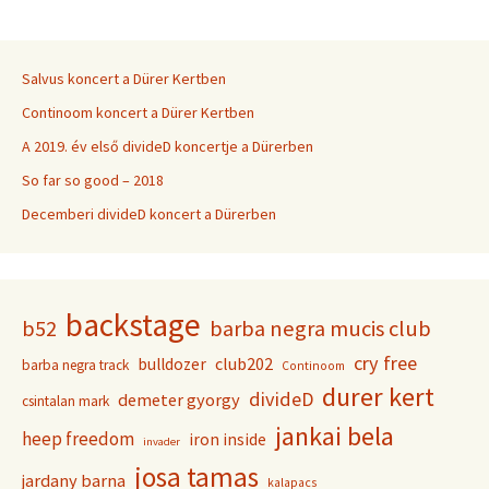
Salvus koncert a Dürer Kertben
Continoom koncert a Dürer Kertben
A 2019. év első divideD koncertje a Dürerben
So far so good – 2018
Decemberi divideD koncert a Dürerben
backstage
b52
barba negra mucis club
cry free
club202
bulldozer
barba negra track
Continoom
durer kert
divideD
demeter gyorgy
csintalan mark
jankai bela
heep freedom
iron inside
invader
josa tamas
jardany barna
kalapacs