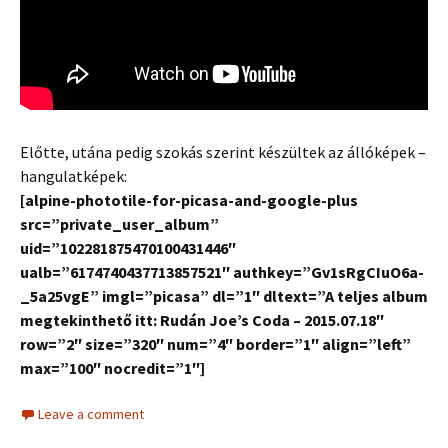
Előtte, utána pedig szokás szerint készültek az állóképek –
hangulatképek:
[alpine-phototile-for-picasa-and-google-plus
src=”private_user_album”
uid=”102281875470100431446″
ualb=”6174740437713857521″ authkey=”Gv1sRgCIuO6a-
_5a25vgE” imgl=”picasa” dl=”1″ dltext=”A teljes album
megtekinthető itt: Rudán Joe’s Coda – 2015.07.18″
row=”2″ size=”320″ num=”4″ border=”1″ align=”left”
max=”100″ nocredit=”1″]
Leave a comment