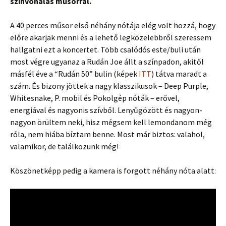
színvonalas műsorral.
A 40 perces műsor első néhány nótája elég volt hozzá, hogy
előre akarjak menni és a lehető legközelebbről szeressem
hallgatni ezt a koncertet. Több csalódós este/buli után
most végre ugyanaz a Rudán Joe állt a színpadon, akitől
másfél éve a “Rudán 50” bulin (képek
ITT
) tátva maradt a
szám. És bizony jöttek a nagy klasszikusok – Deep Purple,
Whitesnake, P. mobil és Pokolgép nóták – erővel,
energiával és nagyonis szívből. Lenyűgözött és nagyon-
nagyon örültem neki, hisz mégsem kell lemondanom még
róla, nem hiába bíztam benne. Most már biztos: valahol,
valamikor, de találkozunk még!
Köszönetképp pedig a kamera is forgott néhány nóta alatt: