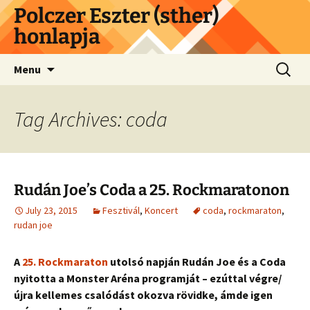
Skip
Polczer Eszter (sther)
to
honlapja
content
Search
Menu
for:
Tag Archives: coda
Rudán Joe’s Coda a 25. Rockmaratonon
July 23, 2015
Fesztivál
,
Koncert
coda
,
rockmaraton
,
rudan joe
A
25. Rockmaraton
utolsó napján Rudán Joe és a Coda
nyitotta a Monster Aréna programját – ezúttal végre/
újra kellemes csalódást okozva rövidke, ámde igen