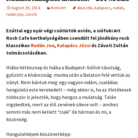
August 29, 2014
Koncert
akusztik
,
kalapacs
,
rudan
,
rudan joe
,
zavoti
Ezúttal egy nyár végi csütürtök estén, a siófoki Art
Rock Cafe kerthelységében csendült fel jónéhány rock
klasszikus
Rudán Joe
,
Kalapács Józsi
és Závoti Zoltán
tolmácsolásában.
Hiába hétköznap és hiába a Budapest-Siófok távolság,
győzött a kíváncsiság: munka után a Balaton felé vettük az
irányt. Nem bántuk meg: egy nagyon vidám, családias
hangulatú este kerekedett – még akkor is, ha az illetékesek
többször is jelezték, hogy hangos a mulatság. Talán
irigykedtek, mert az élő zenének sikere volt – amihez
semmi más nem kellett “csak” ők hárman és mi, a
közönség.
Hangulatképek köszönetképp: