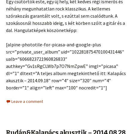
Egy csütörtök este, egy új hely, két kedves régi ismerős és
néhány megunhatatlan rock klasszikus. A kellemes
szórakozás garantált volt, s ezúttal sem csalódtunk. A
szokásosnál hosszabb ideig, s két körben szólt a gitár és a
dal. Hangulatképek köszönetképp:
[alpine-phototile-for-picasa-and-google-plus
src=”private_user_album” uid=”102281875470100431446″
ualb=”6066823721960826833″
authkey=”Gv1sRgCLWb7p7O7NmZpwE” imgl=”picasa”
dl=”1″ dltext=”A teljes album megtekinthető itt: Kalapács
akusztik – 2014.09.18″ row=”4″ size=”320″ num=”4″
border=”1″ align=”left” max=”100″ nocredit=”1″]
Leave a comment
Rudán&Kalapács akusztik – 2014.08.28