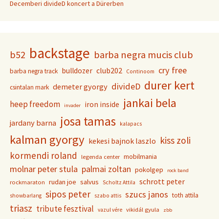
Decemberi divideD koncert a Dürerben
backstage
b52
barba negra mucis club
cry free
club202
bulldozer
barba negra track
Continoom
durer kert
divideD
demeter gyorgy
csintalan mark
jankai bela
heep freedom
iron inside
invader
josa tamas
jardany barna
kalapacs
kalman gyorgy
kiss zoli
kekesi bajnok laszlo
kormendi roland
mobilmania
legenda center
molnar peter stula
palmai zoltan
pokolgep
rock band
schrott peter
rudan joe
salvus
rockmaraton
Scholtz Attila
sipos peter
szucs janos
toth attila
showbarlang
szabo attis
triasz
tribute fesztival
vikidál gyula
vazul vére
zbb