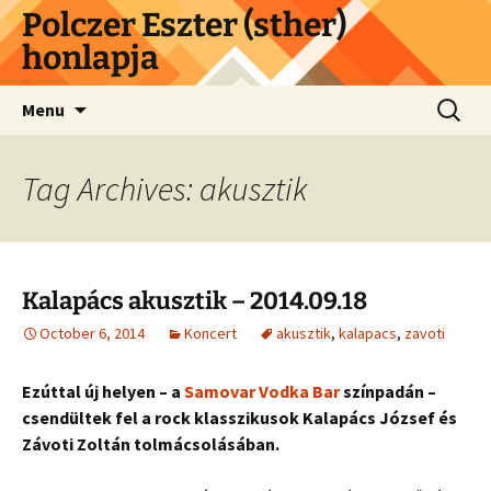
Skip
Polczer Eszter (sther)
to
honlapja
content
Search
Menu
for:
Tag Archives: akusztik
Kalapács akusztik – 2014.09.18
October 6, 2014
Koncert
akusztik
,
kalapacs
,
zavoti
Ezúttal új helyen – a
Samovar Vodka Bar
színpadán –
csendültek fel a rock klasszikusok Kalapács József és
Závoti Zoltán tolmácsolásában.