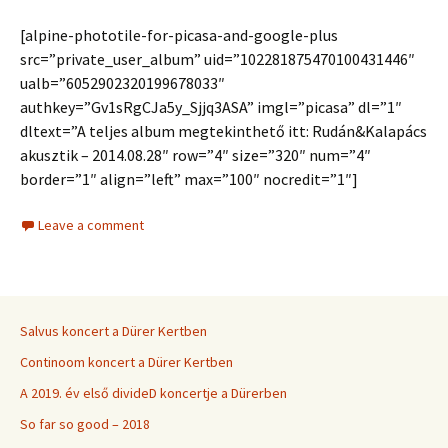
[alpine-phototile-for-picasa-and-google-plus
src=”private_user_album” uid=”102281875470100431446″
ualb=”6052902320199678033″
authkey=”Gv1sRgCJa5y_Sjjq3ASA” imgl=”picasa” dl=”1″
dltext=”A teljes album megtekinthető itt: Rudán&Kalapács
akusztik – 2014.08.28″ row=”4″ size=”320″ num=”4″
border=”1″ align=”left” max=”100″ nocredit=”1″]
Leave a comment
Salvus koncert a Dürer Kertben
Continoom koncert a Dürer Kertben
A 2019. év első divideD koncertje a Dürerben
So far so good – 2018