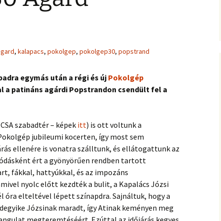
agard
,
kalapacs
,
pokolgep
,
pokolgep30
,
popstrand
padra egymás után a régi és új
Pokolgép
l a patináns agárdi Popstrandon csendült fel a
ECSA szabadtér – képek
itt
) is ott voltunk a
kolgép jubileumi kocerten, így most sem
árás ellenére is vonatra szálltunk, és ellátogattunk az
lódásként ért a gyönyörűen rendben tartott
rt, fákkal, hattyúkkal, és az impozáns
mivel nyolc előtt kezdték a bulit, a Kapalács Józsi
l óra elteltével lépett színapdra. Sajnáltuk, hogy a
ndegyike Józsinak maradt, így Atinak keményen meg
hangulat megteremtéséért. Ezúttal az időjárás kegyes