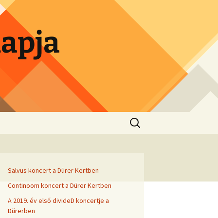
lapja
Search
for:
Salvus koncert a Dürer Kertben
Continoom koncert a Dürer Kertben
A 2019. év első divideD koncertje a
Dürerben