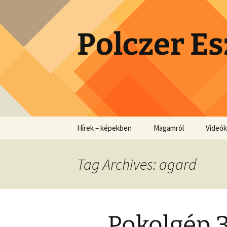
Skip
to
content
Polczer Es
Hírek – képekben
Magamról
Videók
Tag Archives: agard
Pokolgép 