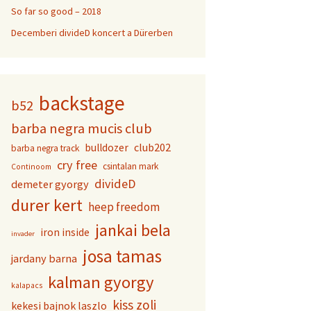
So far so good – 2018
Decemberi divideD koncert a Dürerben
backstage
b52
barba negra mucis club
club202
bulldozer
barba negra track
cry free
csintalan mark
Continoom
divideD
demeter gyorgy
durer kert
heep freedom
jankai bela
iron inside
invader
josa tamas
jardany barna
kalman gyorgy
kalapacs
kiss zoli
kekesi bajnok laszlo