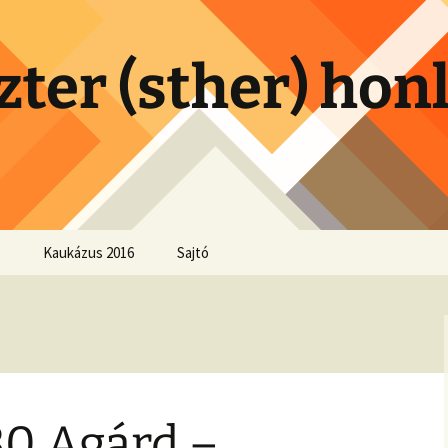
zter (sther) hon
Kaukázus 2016
Sajtó
30 Agárd –