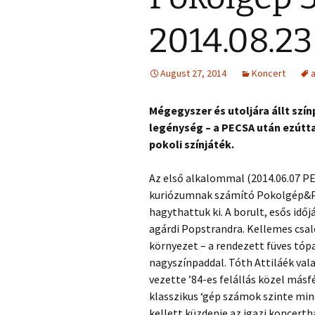
2014.08.23
August 27, 2014
Koncert
Mégegyszer és utoljára állt szín
legénység – a PECSA után ezútta
pokoli színjáték.
Az első alkalommal (2014.06.07 P
kuriózumnak számító Pokolgép&Po
hagythattuk ki. A borult, esős időj
agárdi Popstrandra. Kellemes csa
környezet – a rendezett füves tópa
nagyszínpaddal. Tóth Attiláék vala
vezette ’84-es felállás közel másfé
klasszikus ‘gép számok szinte mi
kellett küzdenie az igazi koncert