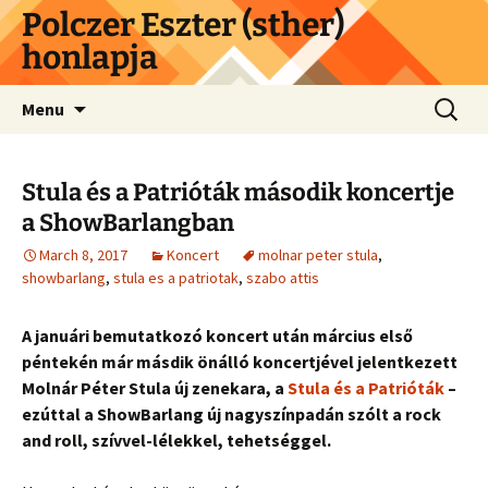
Skip
Polczer Eszter (sther)
to
honlapja
content
Search
Menu
for:
Stula és a Patrióták második koncertje
a ShowBarlangban
March 8, 2017
Koncert
molnar peter stula
,
showbarlang
,
stula es a patriotak
,
szabo attis
A januári bemutatkozó koncert után március első
péntekén már másdik önálló koncertjével jelentkezett
Molnár Péter Stula új zenekara, a
Stula és a Patrióták
–
ezúttal a ShowBarlang új nagyszínpadán szólt a rock
and roll, szívvel-lélekkel, tehetséggel.