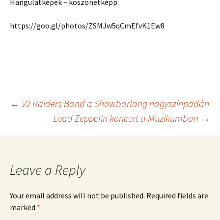
Hangulatképek – köszönetképp:
https://goo.gl/photos/ZSMJw5qCmEfvK1Ew8
Post
←
V2 Raiders Band a Showbarlang nagyszínpadán
Lead Zeppelin koncert a Muzikumban
→
navigation
Leave a Reply
Your email address will not be published.
Required fields are
marked
*