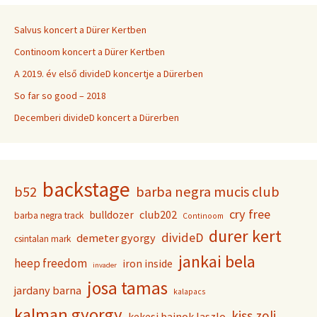
Salvus koncert a Dürer Kertben
Continoom koncert a Dürer Kertben
A 2019. év első divideD koncertje a Dürerben
So far so good – 2018
Decemberi divideD koncert a Dürerben
backstage
b52
barba negra mucis club
cry free
club202
bulldozer
barba negra track
Continoom
durer kert
divideD
demeter gyorgy
csintalan mark
jankai bela
heep freedom
iron inside
invader
josa tamas
jardany barna
kalapacs
kalman gyorgy
kiss zoli
kekesi bajnok laszlo