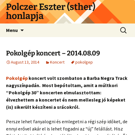
Skip
Polczer Eszter (sther)
to
honlapja
content
Search
Menu
for:
Pokolgép koncert – 2014.08.09
August 13, 2014
Koncert
pokolgep
Pokolgép
koncert volt szombaton a Barba Negra Track
nagyszínpadán. Most bepótoltam, amit a múltkori
“Pokolgép 30” koncerten elmulasztottam:
élvezhettem a koncertet és nem mellesleg jó képeket
(is) sikerült készíteni a srácokról.
Persze lehet fanyalogni és emlegetni a régi szép időket, de
ennyi erővel akár el is lehet fogadni az “új” felállást. Hisz