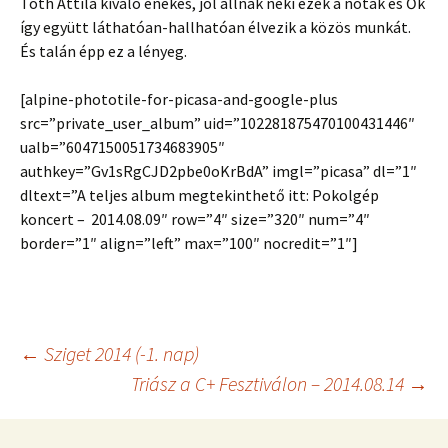
Tóth Attila kiváló énekes, jól állnak neki ezek a nóták és Ők
így együtt láthatóan-hallhatóan élvezik a közös munkát.
És talán épp ez a lényeg.
[alpine-phototile-for-picasa-and-google-plus
src=”private_user_album” uid=”102281875470100431446″
ualb=”6047150051734683905″
authkey=”Gv1sRgCJD2pbe0oKrBdA” imgl=”picasa” dl=”1″
dltext=”A teljes album megtekinthető itt: Pokolgép
koncert – 2014.08.09″ row=”4″ size=”320″ num=”4″
border=”1″ align=”left” max=”100″ nocredit=”1″]
Post
←
Sziget 2014 (-1. nap)
Triász a C+ Fesztiválon – 2014.08.14
→
navigation