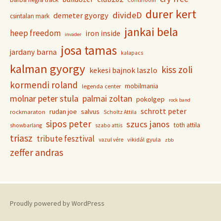
Continoom
durer kert
divideD
demeter gyorgy
csintalan mark
jankai bela
heep freedom
iron inside
invader
josa tamas
jardany barna
kalapacs
kalman gyorgy
kiss zoli
kekesi bajnok laszlo
kormendi roland
mobilmania
legenda center
molnar peter stula
palmai zoltan
pokolgep
rock band
schrott peter
rudan joe
salvus
rockmaraton
Scholtz Attila
sipos peter
szucs janos
toth attila
showbarlang
szabo attis
triasz
tribute fesztival
vikidál gyula
vazul vére
zbb
zeffer andras
Proudly powered by WordPress