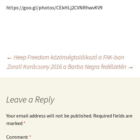
https://goo.gl/photos/CEkHLj2CVNRhwvKV9
Post
←
Heep Freedom közönségtalálkozó a FAK-ban
Zorall Karácsony 2016 a Barba Negra fedélzetén
→
navigation
Leave a Reply
Your email address will not be published.
Required fields are
marked
*
Comment
*