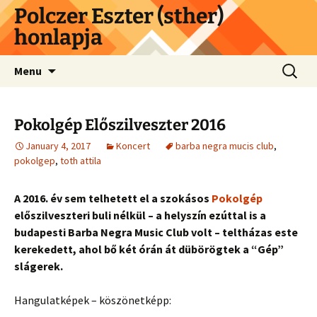
Skip
Polczer Eszter (sther)
to
honlapja
content
Search
Menu
for:
Pokolgép Előszilveszter 2016
January 4, 2017
Koncert
barba negra mucis club
,
pokolgep
,
toth attila
A 2016. év sem telhetett el a szokásos
Pokolgép
előszilveszteri buli nélkül – a helyszín ezúttal is a
budapesti Barba Negra Music Club volt – teltházas este
kerekedett, ahol bő két órán át dübörögtek a “Gép”
slágerek.
Hangulatképek – köszönetképp: