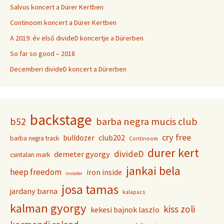
Salvus koncert a Dürer Kertben
Continoom koncert a Dürer Kertben
A 2019. év első divideD koncertje a Dürerben
So far so good – 2018
Decemberi divideD koncert a Dürerben
backstage
b52
barba negra mucis club
cry free
club202
bulldozer
barba negra track
Continoom
durer kert
divideD
demeter gyorgy
csintalan mark
jankai bela
heep freedom
iron inside
invader
josa tamas
jardany barna
kalapacs
kalman gyorgy
kiss zoli
kekesi bajnok laszlo