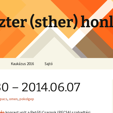
zter (sther) hon
Kaukázus 2016
Sajtó
0 – 2014.06.07
apacs
,
omen
,
pokolgep
ép
koncert volt a Petőfi Csarnok (PECSA) szabadtéri