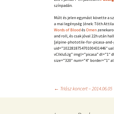
színpadán.
Múlt és jelen egymást követte a sz
a mai legénység (ének: Tóth Attila
Words of Blood
és
Omen
zenekarok
and roll, és csak jóval 22h után ha
[alpine-phototile-for-picasa-and
uid=”102281875470100431446″ ua
vCIkIuSJg” imgl=”picasa” dl=”1″ d
size=”320″ num=”4″ border=”1″ al
Post
←
Triász koncert – 2014.06.05
navigation