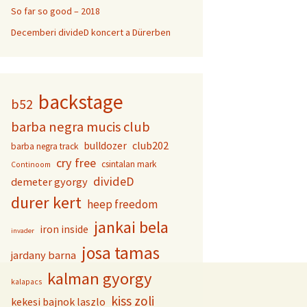
So far so good – 2018
Decemberi divideD koncert a Dürerben
backstage
b52
barba negra mucis club
club202
bulldozer
barba negra track
cry free
csintalan mark
Continoom
divideD
demeter gyorgy
durer kert
heep freedom
jankai bela
iron inside
invader
josa tamas
jardany barna
kalman gyorgy
kalapacs
kiss zoli
kekesi bajnok laszlo