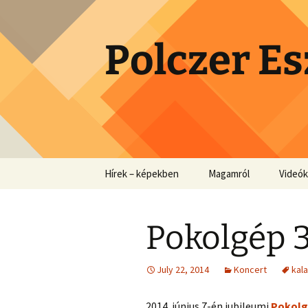
Skip
to
content
Polczer Es
Hírek – képekben
Magamról
Videók
Pokolgép 3
July 22, 2014
Koncert
kal
2014. június 7-én jubileumi
Pokolg