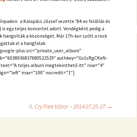
ínpadon: a Kalapács József vezette ’84-es felállás és
) is egy teljes koncertet adott. Vendégként pedig a
 hangolták a közönséget. Már 17h-kor szólt a rock
llgattak el a hangfalak.
-google-plus src=”private_user_album”
lb=”6038936837680522529″ authkey=”Gv1sRgCKeN-
ltext=”A teljes album megtekinthető itt” row=”4″
ign=”left” max=”100″ nocredit=”1″]
II. Cry Free tábor – 2014.07.25-27
→