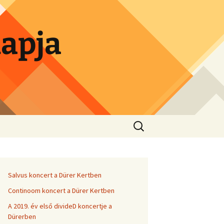
lapja
Search
for:
Salvus koncert a Dürer Kertben
Continoom koncert a Dürer Kertben
A 2019. év első divideD koncertje a
Dürerben