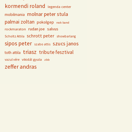
kormendi roland
legenda center
molnar peter stula
mobilmania
palmai zoltan
pokolgep
rock band
rudan joe
salvus
rockmaraton
schrott peter
Scholtz Attila
showbarlang
sipos peter
szucs janos
szabo attis
triasz
tribute fesztival
toth attila
vikidál gyula
vazul vére
zbb
zeffer andras