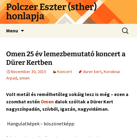
Skip
Polczer Eszter (sther)
to
honlapja
content
Search
Menu
for:
Omen 25 év lemezbemutató koncert a
Dürer Kertben
November 30, 2015
Koncert
durer kert
,
Koroknai
Arpad
,
omen
Volt metál és remélhetőleg sokáig lesz is még – ezen a
szombat estén
Omen
dalok szóltak a Dürer Kert
nagyszínpadán, szívből, igazán, nagyvidáman.
Hangulatképek – köszönetképp: