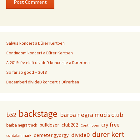
Salvus koncert a Dürer Kertben
Continoom koncert a Dürer Kertben
A 2019. év első divideD koncertje a Dürerben
So far so good – 2018
Decemberi divideD koncert a Dürerben
backstage
b52
barba negra mucis club
cry free
club202
bulldozer
barba negra track
Continoom
durer kert
divideD
demeter gyorgy
csintalan mark