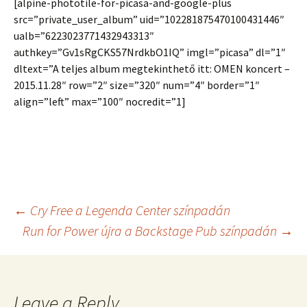
[alpine-phototile-for-picasa-and-google-plus
src=”private_user_album” uid=”102281875470100431446″
ualb=”6223023771432943313″
authkey=”Gv1sRgCKS57NrdkbO1IQ” imgl=”picasa” dl=”1″
dltext=”A teljes album megtekinthető itt: OMEN koncert –
2015.11.28″ row=”2″ size=”320″ num=”4″ border=”1″
align=”left” max=”100″ nocredit=”1]
Post
←
Cry Free a Legenda Center színpadán
Run for Power újra a Backstage Pub színpadán
→
navigation
Leave a Reply