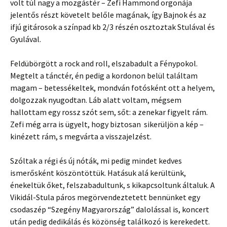
volt túl nagy a mozgástér – Zefi Hammond orgonája
jelentős részt követelt belőle magának, így Bajnok és az
ifjú gitárosok a színpad kb 2/3 részén osztoztak Stulával és
Gyulával.
Feldübörgött a rock and roll, elszabadult a Fénypokol.
Megtelt a tánctér, én pedig a kordonon belül találtam
magam – betessékeltek, mondván fotósként ott a helyem,
dolgozzak nyugodtan. Láb alatt voltam, mégsem
hallottam egy rossz szót sem, sőt: a zenekar figyelt rám.
Zefi még arra is ügyelt, hogy biztosan sikerüljön a kép –
kinézett rám, s megvárta a visszajelzést.
Szóltak a régi és új nóták, mi pedig mindet kedves
ismerősként köszöntöttük. Hatásuk alá kerültünk,
énekeltük őket, felszabadultunk, s kikapcsoltunk általuk. A
Vikidál-Stula páros megörvendeztetett bennünket egy
csodaszép “Szegény Magyarország” dalolással is, koncert
után pedig dedikálás és közönség találkozó is kerekedett.