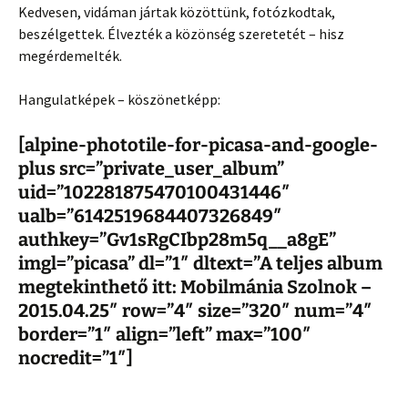
Kedvesen, vidáman jártak közöttünk, fotózkodtak,
beszélgettek. Élvezték a közönség szeretetét – hisz
megérdemelték.
Hangulatképek – köszönetképp:
[alpine-phototile-for-picasa-and-google-
plus src=”private_user_album”
uid=”102281875470100431446″
ualb=”6142519684407326849″
authkey=”Gv1sRgCIbp28m5q__a8gE”
imgl=”picasa” dl=”1″ dltext=”A teljes album
megtekinthető itt: Mobilmánia Szolnok –
2015.04.25″ row=”4″ size=”320″ num=”4″
border=”1″ align=”left” max=”100″
nocredit=”1″]