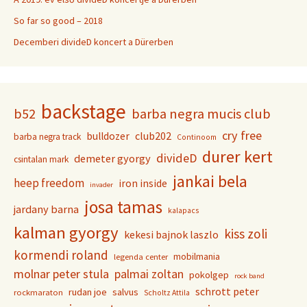
So far so good – 2018
Decemberi divideD koncert a Dürerben
backstage
b52
barba negra mucis club
cry free
club202
bulldozer
barba negra track
Continoom
durer kert
divideD
demeter gyorgy
csintalan mark
jankai bela
heep freedom
iron inside
invader
josa tamas
jardany barna
kalapacs
kalman gyorgy
kiss zoli
kekesi bajnok laszlo
kormendi roland
mobilmania
legenda center
molnar peter stula
palmai zoltan
pokolgep
rock band
schrott peter
rudan joe
salvus
rockmaraton
Scholtz Attila