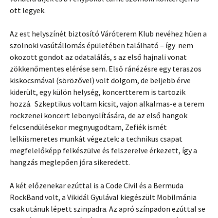
ott legyek.
Az est helyszínét biztosító Váróterem Klub nevéhez hűen a
szolnoki vasútállomás épületében található – így nem
okozott gondot az odatalálás, s az első hajnali vonat
zökkenőmentes elérése sem. Első ránézésre egy teraszos
kiskocsmával (sörözővel) volt dolgom, de beljebb érve
kiderült, egy külön helység, koncertterem is tartozik
hozzá. Szkeptikus voltam kicsit, vajon alkalmas-e a terem
rockzenei koncert lebonyolítására, de az első hangok
felcsendülésekor megnyugodtam, Zefiék ismét
lelkiismeretes munkát végeztek: a technikus csapat
megfelelőképp felkészülve és felszerelve érkezett, így a
hangzás meglepően jóra sikeredett.
A két előzenekar ezúttal is a Code Civil és a Bermuda
RockBand volt, a Vikidál Gyulával kiegészült Mobilmánia
csak utánuk lépett szinpadra. Az apró színpadon ezúttal se