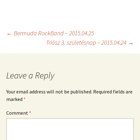
Post
←
Bermuda RockBand – 2015.04.25
Triász 3. születésnap – 2015.04.24
→
navigation
Leave a Reply
Your email address will not be published.
Required fields are
marked
*
Comment
*