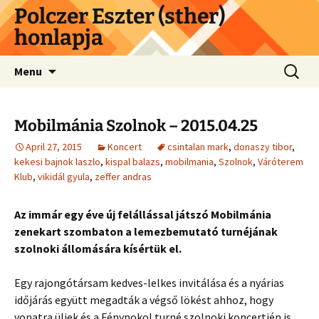
Skip
Polczer Eszter (sther)
to
honlapja
content
Search
Menu
for:
Mobilmánia Szolnok – 2015.04.25
April 27, 2015
Koncert
csintalan mark
,
donaszy tibor
,
kekesi bajnok laszlo
,
kispal balazs
,
mobilmania
,
Szolnok
,
Váróterem
Klub
,
vikidál gyula
,
zeffer andras
Az immár egy éve új felállással játszó Mobilmánia
zenekart szombaton a lemezbemutató turnéjának
szolnoki állomására kísértük el.
Egy rajongótársam kedves-lelkes invitálása és a nyárias
időjárás együtt megadták a végső lökést ahhoz, hogy
vonatra üljek és a Fénypokol turné szolnoki koncertjén is