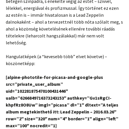
betegen színpadra, s énekelte végig az estét – szívvel,
lélekkel, energiával és profizmussal. Így történet ez ezen
az estén is – immár hivatalosan is a Lead Zeppelin
dalnokaként – ahol a tervezettnél több nóta szólalt meg, s
ahol a közönség követelésének ellenére további ráadás
tételekre (leharcolt hangszálakkal) már nem volt
lehetőség.
Hangulatképek (a “kevesebb több” elvet követve) –
köszönetképp:
[alpine-phototile-for-picasa-and-google-plus
src=”private_user_album”
uid=”102281875470100431446″
ualb=”6266849716373243153″ authkey=”Gv1sRgCI-
khpfRz8O8Uw” imgl=”picasa” dl=”1″ dltext=”A teljes
album megtekinthető itt: Lead Zeppelin – 2016.03.26″
row=”2″ size=”320″ num=”4″ border=”1″ align=”left”
max=”100″ nocredit=”1]