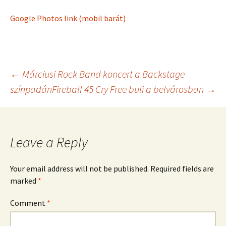
Google Photos link (mobil barát)
Post
←
Márciusi Rock Band koncert a Backstage
színpadán
Fireball 45 Cry Free buli a belvárosban
→
navigation
Leave a Reply
Your email address will not be published.
Required fields are
marked
*
Comment
*