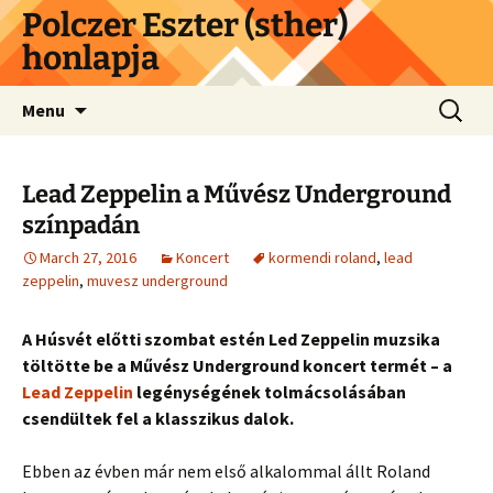
Skip
Polczer Eszter (sther)
to
honlapja
content
Search
Menu
for:
Lead Zeppelin a Művész Underground
színpadán
March 27, 2016
Koncert
kormendi roland
,
lead
zeppelin
,
muvesz underground
A Húsvét előtti szombat estén Led Zeppelin muzsika
töltötte be a Művész Underground koncert termét – a
Lead Zeppelin
legénységének tolmácsolásában
csendültek fel a klasszikus dalok.
Ebben az évben már nem első alkalommal állt Roland