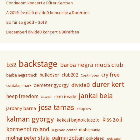
Continoom koncert a Dürer Kertben
A 2019. év első divideD koncertje a Dürerben
So far so good – 2018
Decemberi divideD koncert a Dürerben
backstage
b52
barba negra mucis club
cry free
club202
bulldozer
barba negra track
Continoom
durer kert
divideD
demeter gyorgy
csintalan mark
jankai bela
heep freedom
iron inside
invader
josa tamas
jardany barna
kalapacs
kalman gyorgy
kiss zoli
kekesi bajnok laszlo
kormendi roland
mobilmania
legenda center
molnar peter stula
palmai zoltan
pokolgep
rock band