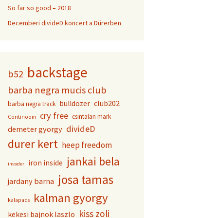
So far so good – 2018
Decemberi divideD koncert a Dürerben
backstage
b52
barba negra mucis club
club202
bulldozer
barba negra track
cry free
csintalan mark
Continoom
divideD
demeter gyorgy
durer kert
heep freedom
jankai bela
iron inside
invader
josa tamas
jardany barna
kalman gyorgy
kalapacs
kiss zoli
kekesi bajnok laszlo