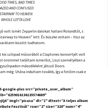
OOD TIMES, BAD TIMES
DAZED AND CONFUSED
STAIRWAY TO HEAVEN
WHOLE LOTTA LOVE
jó volt ismét Zeppelin dalokat hallani Rolandtól, s
tairway to Heaven” lett. És büszke voltam – hisz az
a barátaim között tudhatom.
tt kis színpad műsorából a Claptones koncertjét volt
l örömmel találtam ismerőst, Liszi személyében a
agyszínpadon másodikként játszó Doors
tam még. Utána indultam tovább, így a fotóim csak e
nd-google-plus src=”private_user_album”
alb=”6259016136135574689″
” imgl=”picasa” dl=”1″ dltext=”A teljes album
ribute Fesztivál” row=”2″ size=”320″ num=”4″