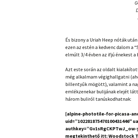
G
És bizony a Uriah Heep nóták után 
ezen az estén a kedvenc dalom a “S
elmúlt 3/4 évben az ifjú énekest 
Azt este során az oldalt kialakíto
még alkalmam végighallgatni (aho
billentyűk mögött), valamint a n
emlékzenekar bulijának elejét lát
három buliról tanúskodhatnak:
[alpine-phototile-for-picasa-a
uid=”102281875470100431446″ u
authkey=”Gv1sRgCKPTwJ_ow-yjQA
megtekinthető itt: Woodstock T