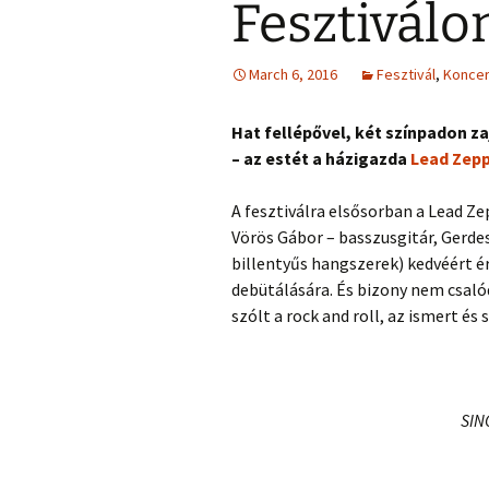
Fesztiválo
March 6, 2016
Fesztivál
,
Koncer
Hat fellépővel, két színpadon z
– az estét a házigazda
Lead Zepp
A fesztiválra elsősorban a Lead Ze
Vörös Gábor – basszusgitár, Gerdes
billentyűs hangszerek) kedvéért é
debütálására. És bizony nem csalód
szólt a rock and roll, az ismert és
SIN