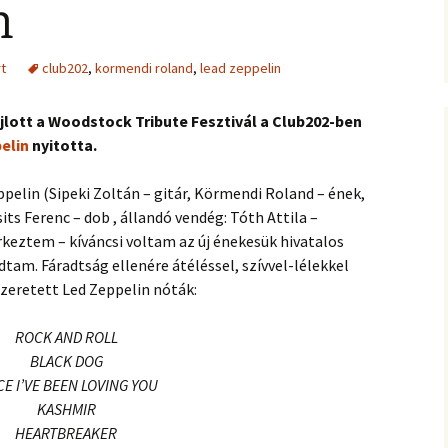
n
t
club202
,
kormendi roland
,
lead zeppelin
ajlott a Woodstock Tribute Fesztivál a Club202-ben
elin
nyitotta.
ppelin (Sipeki Zoltán – gitár, Körmendi Roland – ének,
its Ferenc – dob , állandó vendég: Tóth Attila –
rkeztem – kíváncsi voltam az új énekesük hivatalos
tam. Fáradtság ellenére átéléssel, szívvel-lélekkel
 szeretett Led Zeppelin nóták:
ROCK AND ROLL
BLACK DOG
CE I’VE BEEN LOVING YOU
KASHMIR
HEARTBREAKER