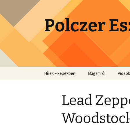
Skip
to
content
Polczer Es
Hírek – képekben
Magamról
Videók
Lead Zeppe
Woodstock