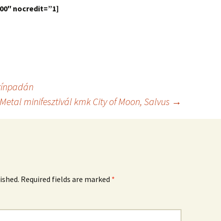
00″ nocredit=”1]
zínpadán
Metal minifesztivál kmk City of Moon, Salvus
→
ished.
Required fields are marked
*