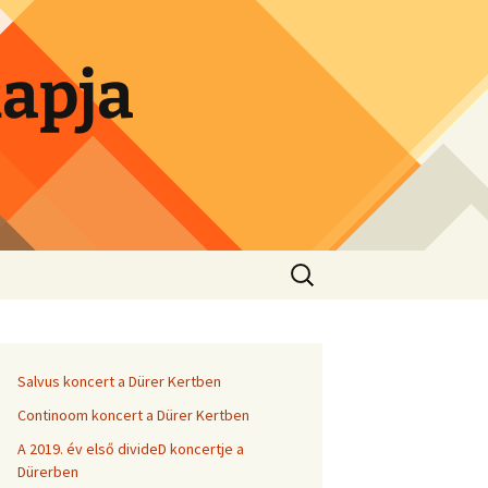
lapja
Search
for:
Salvus koncert a Dürer Kertben
Continoom koncert a Dürer Kertben
A 2019. év első divideD koncertje a
Dürerben