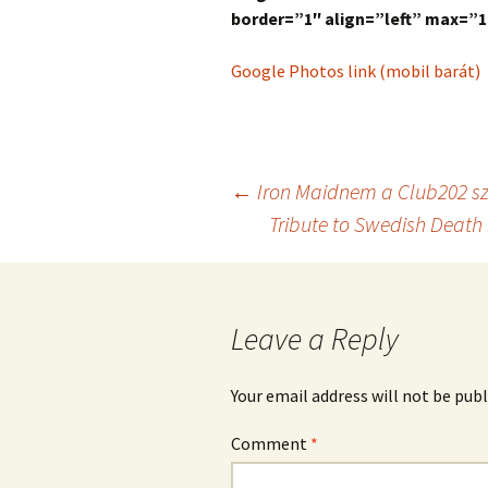
border=”1″ align=”left” max=”1
Google Photos link (mobil barát)
Post
←
Iron Maidnem a Club202 s
Tribute to Swedish Death 
navigation
Leave a Reply
Your email address will not be publ
Comment
*