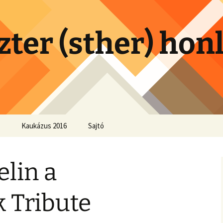
zter (sther) hon
Kaukázus 2016
Sajtó
lin a
 Tribute