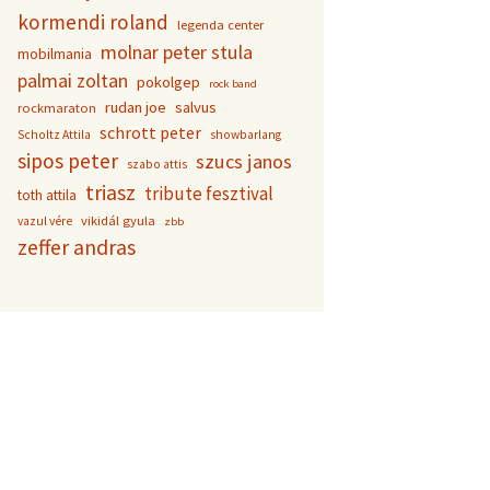
kormendi roland
legenda center
molnar peter stula
mobilmania
palmai zoltan
pokolgep
rock band
rudan joe
salvus
rockmaraton
schrott peter
Scholtz Attila
showbarlang
sipos peter
szucs janos
szabo attis
triasz
tribute fesztival
toth attila
vikidál gyula
vazul vére
zbb
zeffer andras