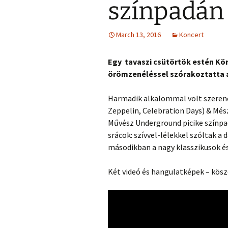
színpadán
March 13, 2016
Koncert
Egy tavaszi csütörtök estén Kö
örömzenéléssel szórakoztatta 
Harmadik alkalommal volt szeren
Zeppelin, Celebration Days) & Mész
Művész Underground picike színpad
srácok: szívvel-lélekkel szóltak a
másodikban a nagy klasszikusok é
Két videó és hangulatképek – kös