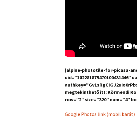
[alpine-phototile-for-picasa-a
uid=”102281875470100431446″ u
authkey=”Gv1sRgCIGJ2uio0rPbsg
megtekinthető itt: Körmendi Rol
row=”2″ size=”320″ num=”4″ bor
Google Photos link (mobil barát)