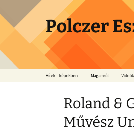
Skip
to
content
Polczer Es
Hírek – képekben
Magamról
Videók
Roland & G
Művész U