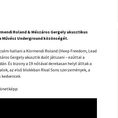
rmendi Roland & Mészáros Gergely akusztikus
a Művész Underground közönségét.
csém hallani a Körmendi Roland (Heep Freedom, Lead
áros Gergely akusztik duót játszani – ezúttal a
án. És bizony a 19 nótával derekasan helyt álltak a
 dalok, az első blokkban Rival Sons szerzemények, a
s kedvencek.
zönetképp: