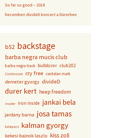
So far so good – 2018
Decemberi divideD koncert a Dürerben
backstage
b52
barba negra mucis club
club202
bulldozer
barba negra track
cry free
csintalan mark
Continoom
divideD
demeter gyorgy
durer kert
heep freedom
jankai bela
iron inside
invader
josa tamas
jardany barna
kalman gyorgy
kalapacs
kiss zoli
kekesi bajnok laszlo