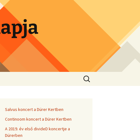
lapja
Search
for:
Salvus koncert a Dürer Kertben
Continoom koncert a Dürer Kertben
A 2019. év első divideD koncertje a
Dürerben