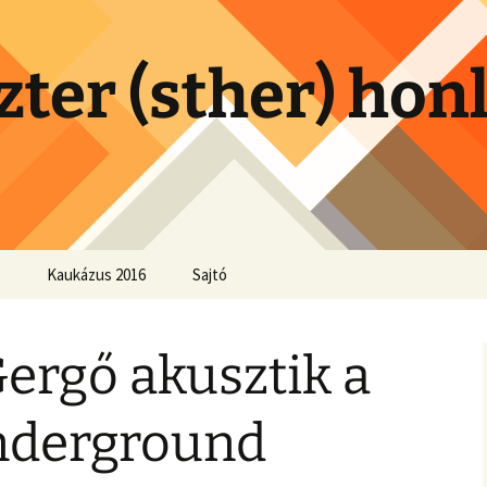
zter (sther) hon
Kaukázus 2016
Sajtó
ergő akusztik a
nderground