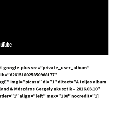
nd-google-plus src=”private_user_album”
alb=”6261518025850968177″
E” imgl=”picasa” dl=”1″ dltext=”A teljes album
and & Mészáros Gergely akusztik – 2016.03.10″
der=”1″ align=”left” max=”100″ nocredit=”1]