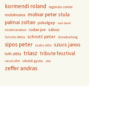
kormendi roland
legenda center
molnar peter stula
mobilmania
palmai zoltan
pokolgep
rock band
rudan joe
salvus
rockmaraton
schrott peter
Scholtz Attila
showbarlang
sipos peter
szucs janos
szabo attis
triasz
tribute fesztival
toth attila
vikidál gyula
vazul vére
zbb
zeffer andras