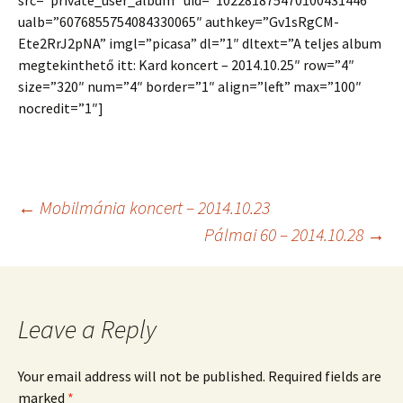
src=”private_user_album” uid=”102281875470100431446″
ualb=”6076855754084330065″ authkey=”Gv1sRgCM-
Ete2RrJ2pNA” imgl=”picasa” dl=”1″ dltext=”A teljes album
megtekinthető itt: Kard koncert – 2014.10.25″ row=”4″
size=”320″ num=”4″ border=”1″ align=”left” max=”100″
nocredit=”1″]
Post
←
Mobilmánia koncert – 2014.10.23
Pálmai 60 – 2014.10.28
→
navigation
Leave a Reply
Your email address will not be published.
Required fields are
marked
*