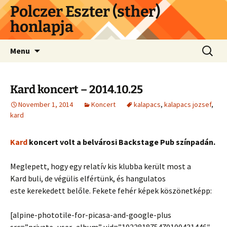
Skip
Polczer Eszter (sther)
to
honlapja
content
Search
Menu
for:
Kard koncert – 2014.10.25
November 1, 2014
Koncert
kalapacs
,
kalapacs jozsef
,
kard
Kard
koncert volt a belvárosi Backstage Pub színpadán.
Meglepett, hogy egy relatív kis klubba került most a
Kard buli, de végülis elfértünk, és hangulatos
este kerekedett belőle. Fekete fehér képek köszönetképp:
[alpine-phototile-for-picasa-and-google-plus