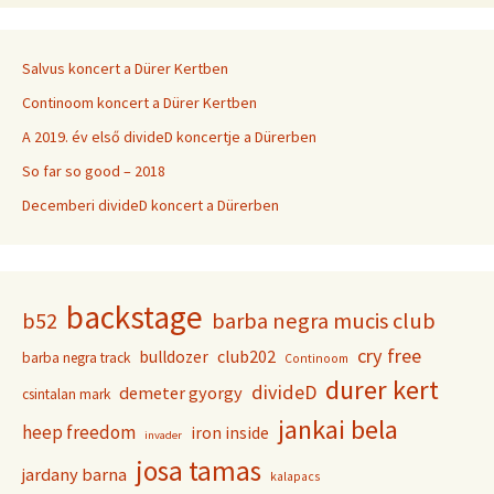
Salvus koncert a Dürer Kertben
Continoom koncert a Dürer Kertben
A 2019. év első divideD koncertje a Dürerben
So far so good – 2018
Decemberi divideD koncert a Dürerben
backstage
b52
barba negra mucis club
cry free
club202
bulldozer
barba negra track
Continoom
durer kert
divideD
demeter gyorgy
csintalan mark
jankai bela
heep freedom
iron inside
invader
josa tamas
jardany barna
kalapacs