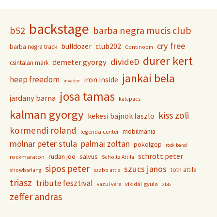
backstage
b52
barba negra mucis club
cry free
club202
bulldozer
barba negra track
Continoom
durer kert
divideD
demeter gyorgy
csintalan mark
jankai bela
heep freedom
iron inside
invader
josa tamas
jardany barna
kalapacs
kalman gyorgy
kiss zoli
kekesi bajnok laszlo
kormendi roland
mobilmania
legenda center
molnar peter stula
palmai zoltan
pokolgep
rock band
schrott peter
rudan joe
salvus
rockmaraton
Scholtz Attila
sipos peter
szucs janos
toth attila
showbarlang
szabo attis
triasz
tribute fesztival
vikidál gyula
vazul vére
zbb
zeffer andras