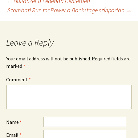
Post
←
Bulldózer a Legenda Centerben
Szombati Run for Power a Backstage színpadán
→
navigation
Leave a Reply
Your email address will not be published.
Required fields are
marked
*
Comment
*
Name
*
Email
*