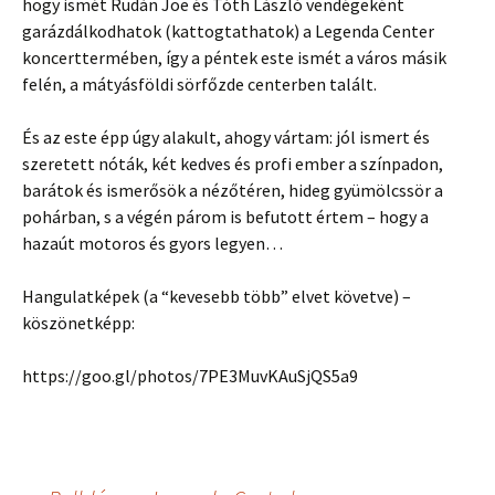
hogy ismét Rudán Joe és Tóth László vendégeként
garázdálkodhatok (kattogtathatok) a Legenda Center
koncerttermében, így a péntek este ismét a város másik
felén, a mátyásföldi sörfőzde centerben talált.
És az este épp úgy alakult, ahogy vártam: jól ismert és
szeretett nóták, két kedves és profi ember a színpadon,
barátok és ismerősök a nézőtéren, hideg gyümölcssör a
pohárban, s a végén párom is befutott értem – hogy a
hazaút motoros és gyors legyen…
Hangulatképek (a “kevesebb több” elvet követve) –
köszönetképp:
https://goo.gl/photos/7PE3MuvKAuSjQS5a9