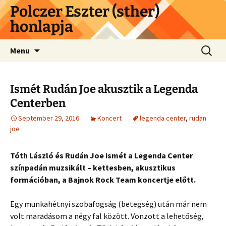
Skip
Polczer Eszter (sther)
to
honlapja
content
Search
Menu
for:
Ismét Rudán Joe akusztik a Legenda
Centerben
September 29, 2016
Koncert
legenda center
,
rudan
joe
Tóth László és Rudán Joe ismét a Legenda Center
színpadán muzsikált – kettesben, akusztikus
formációban, a Bajnok Rock Team koncertje előtt.
Egy munkahétnyi szobafogság (betegség) után már nem
volt maradásom a négy fal között. Vonzott a lehetőség,