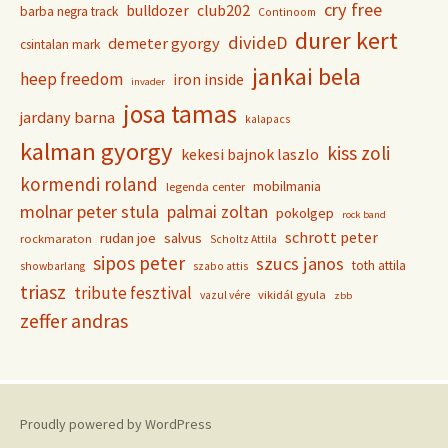
cry free
club202
bulldozer
barba negra track
Continoom
durer kert
divideD
demeter gyorgy
csintalan mark
jankai bela
heep freedom
iron inside
invader
josa tamas
jardany barna
kalapacs
kalman gyorgy
kiss zoli
kekesi bajnok laszlo
kormendi roland
mobilmania
legenda center
molnar peter stula
palmai zoltan
pokolgep
rock band
schrott peter
rudan joe
salvus
rockmaraton
Scholtz Attila
sipos peter
szucs janos
toth attila
showbarlang
szabo attis
triasz
tribute fesztival
vikidál gyula
vazul vére
zbb
zeffer andras
Proudly powered by WordPress