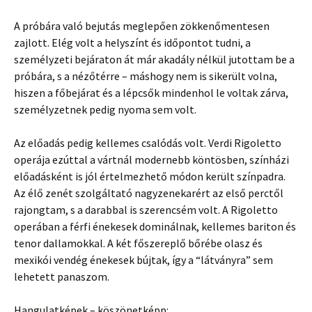
A próbára való bejutás meglepően zökkenőmentesen
zajlott. Elég volt a helyszínt és időpontot tudni, a
személyzeti bejáraton át már akadály nélkül jutottam be a
próbára, s a nézőtérre – máshogy nem is sikerült volna,
hiszen a főbejárat és a lépcsők mindenhol le voltak zárva,
személyzetnek pedig nyoma sem volt.
Az előadás pedig kellemes csalódás volt. Verdi Rigoletto
operája ezúttal a vártnál modernebb köntösben, színházi
előadásként is jól értelmezhető módon került színpadra.
Az élő zenét szolgáltató nagyzenekarért az első perctől
rajongtam, s a darabbal is szerencsém volt. A Rigoletto
operában a férfi énekesek dominálnak, kellemes bariton és
tenor dallamokkal. A két főszereplő bőrébe olasz és
mexikói vendég énekesek bújtak, így a “látványra” sem
lehetett panaszom.
Hangulatképek – köszönetképp: