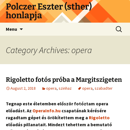
Skip
Polczer Eszter (sther)
to
honlapja
content
Search
Menu
for:
Category Archives: opera
Rigoletto fotós próba a Margitszigeten
August 2, 2018
opera
,
szinhaz
opera
,
szabadter
Tegnap este életemben először fotóztam opera
előadást. Az
OperaInfo.hu
csapatának kérésére
ragadtam gépet és örökítettem meg a
Rigoletto
előadás pillanatait. Mindezt tehettem a bemutató