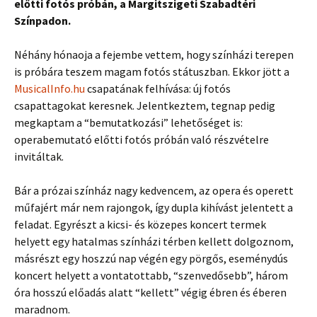
előtti fotós próbán, a Margitszigeti Szabadtéri
Színpadon.
Néhány hónaoja a fejembe vettem, hogy színházi terepen
is próbára teszem magam fotós státuszban. Ekkor jött a
MusicalInfo.hu
csapatának felhívása: új fotós
csapattagokat keresnek. Jelentkeztem, tegnap pedig
megkaptam a “bemutatkozási” lehetőséget is:
operabemutató előtti fotós próbán való részvételre
invitáltak.
Bár a prózai színház nagy kedvencem, az opera és operett
műfajért már nem rajongok, így dupla kihívást jelentett a
feladat. Egyrészt a kicsi- és közepes koncert termek
helyett egy hatalmas színházi térben kellett dolgoznom,
másrészt egy hoszzú nap végén egy pörgős, eseménydús
koncert helyett a vontatottabb, “szenvedősebb”, három
óra hosszú előadás alatt “kellett” végig ébren és éberen
maradnom.