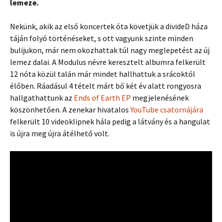
lemeze.
Nekünk, akik az első koncertek óta követjük a divideD háza
táján folyó történéseket, s ott vagyunk szinte minden
bulijukon, már nem okozhattak túl nagy meglepetést az új
lemez dalai. A Modulus névre keresztelt albumra felkerült
12 nóta közül talán már mindet hallhattuk a srácoktól
élőben. Ráadásul 4 tételt márt bő két év alatt rongyosra
hallgathattunk az
Ends of Earth EP
megjelenésének
köszönhetően. A zenekar hivatalos
YouTube csatornájára
felkerült 10 videoklipnek hála pedig a látvány és a hangulat
is újra meg újra átélhető volt.