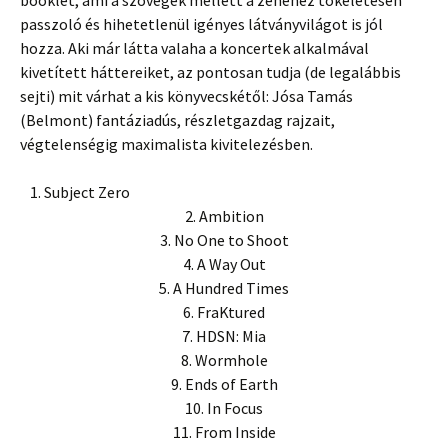
booklet, ami a szövegek mellett a zenéhez tökéletesen
passzoló és hihetetlenül igényes látványvilágot is jól
hozza. Aki már látta valaha a koncertek alkalmával
kivetített háttereiket, az pontosan tudja (de legalábbis
sejti) mit várhat a kis könyvecskétől: Jósa Tamás
(Belmont) fantáziadús, részletgazdag rajzait,
végtelenségig maximalista kivitelezésben.
1. Subject Zero
2. Ambition
3. No One to Shoot
4. A Way Out
5. A Hundred Times
6. FraKtured
7. HDSN: Mia
8. Wormhole
9. Ends of Earth
10. In Focus
11. From Inside