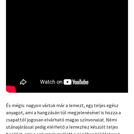
És mégis: nagyon vártuk már a lemezt, egy teljes egész
anyagot, ami a hangzásán túl megjelenésével is hozza a
csapattól jogosan elvárható magas színvonalat. Némi
utánajárással pedig elérhető a lemezhez készült teljes