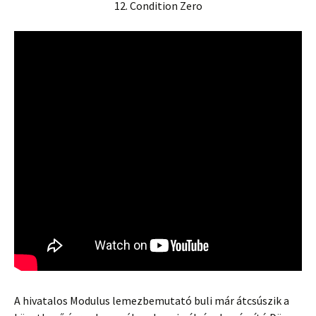
12. Condition Zero
A hivatalos Modulus lemezbemutató buli már átcsúszik a