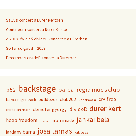
Salvus koncert a Dürer Kertben
Continoom koncert a Dürer Kertben
A 2019. év első divideD koncertje a Dürerben
So far so good – 2018
Decemberi divideD koncert a Dürerben
backstage
b52
barba negra mucis club
cry free
club202
bulldozer
barba negra track
Continoom
durer kert
divideD
demeter gyorgy
csintalan mark
jankai bela
heep freedom
iron inside
invader
josa tamas
jardany barna
kalapacs