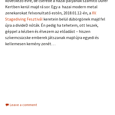
következő évre, de cserébe a hazai pályának számító Dürer
Kertben kerül majd rá sor. Egy a hazai modern metal
zenekarokat felvonultató estén, 2018.01.12-én, a
XV.
Stagediving Fesztivál
keretein belül dübörgönek majd fel
újra a divideD nóták. Én pedig ha tehetem, ott leszek,
géppel a kézben és élvezem az előadást – hiszen
szívemcsücske emberek játszanak majd újra egyedi és
kellemesen kemény zenét…
Leave a comment