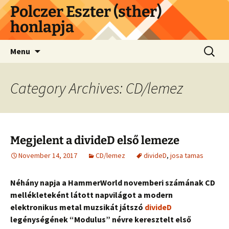
Skip
Polczer Eszter (sther)
to
honlapja
content
Search
Menu
for:
Category Archives: CD/lemez
Megjelent a divideD első lemeze
November 14, 2017
CD/lemez
divideD
,
josa tamas
Néhány napja a HammerWorld novemberi számának CD
mellékleteként látott napvilágot a modern
elektronikus metal muzsikát játszó
divideD
legénységének “Modulus” névre keresztelt első