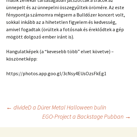
másik zenekar társaságában játszottak a srácok az
ünnepelt és az ünnepelni összegyűltek örömére. Az este
fénypontja számomra mégsem a Bulldózer koncert volt,
sokkal inkább az a hihetetlen figyelem és kedvesség,
amivel fogadtak (örültek a fotósnak és éreklődtek a gép
mögött dolgozó ember iránt is).
Hangulatképek (a “kevesebb több” elvet követve) –
köszönetképp:
https://photos.app.goo.gl/3cNsy4EUsOzsFkEg1
Post
←
divideD a Dürer Metal Halloween bulin
EGO-Project a Backstage Pubban
→
navigation