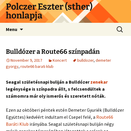
Skip
Polczer Eszter (sther)
to
honlapja
content
Search
Menu
for:
Bulldózer a Route66 színpadán
November 9, 2017
Koncert
bulldozer
,
demeter
gyorgy
,
route66 barati klub
Seagal születésnapi buliján a Bulldózer
zenekar
legénysége is színpadra állt, s felcsendültek a
számomra már oly ismerős és szeretett nóták.
Ezen az októberi péntek estén Demeter Gyuriék (Bulldózer
Együttes) kedvéért indultam el Csepel felé, a
Route66
Baráti Klub
irányába. Seagal születésnapi buliján négy