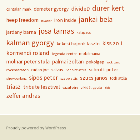
durer kert
divideD
demeter gyorgy
csintalan mark
jankai bela
heep freedom
iron inside
invader
josa tamas
jardany barna
kalapacs
kalman gyorgy
kiss zoli
kekesi bajnok laszlo
kormendi roland
mobilmania
legenda center
molnar peter stula
palmai zoltan
pokolgep
rock band
schrott peter
rudan joe
salvus
rockmaraton
Scholtz Attila
sipos peter
szucs janos
toth attila
showbarlang
szabo attis
triasz
tribute fesztival
vikidál gyula
vazul vére
zbb
zeffer andras
Proudly powered by WordPress