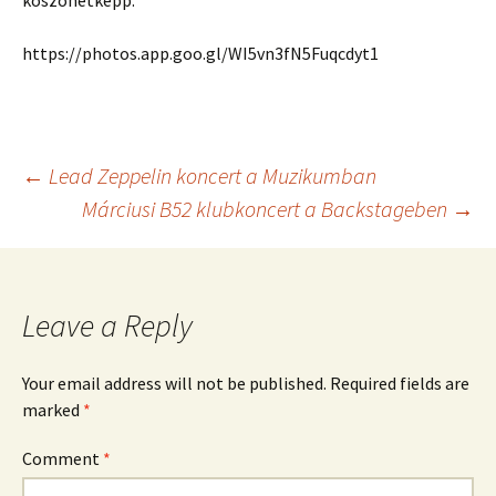
köszönetképp:
https://photos.app.goo.gl/WI5vn3fN5Fuqcdyt1
Post
←
Lead Zeppelin koncert a Muzikumban
Márciusi B52 klubkoncert a Backstageben
→
navigation
Leave a Reply
Your email address will not be published.
Required fields are
marked
*
Comment
*