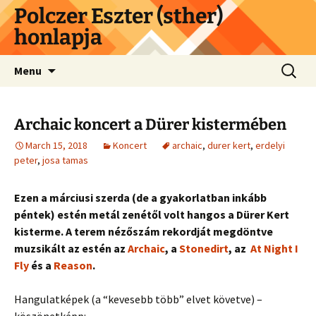
Skip
Polczer Eszter (sther)
to
honlapja
content
Search
Menu
for:
Archaic koncert a Dürer kistermében
March 15, 2018
Koncert
archaic
,
durer kert
,
erdelyi
peter
,
josa tamas
Ezen a márciusi szerda (de a gyakorlatban inkább
péntek) estén metál zenétől volt hangos a Dürer Kert
kisterme. A terem nézőszám rekordját megdöntve
muzsikált az estén az
Archaic
, a
Stonedirt
, az
At Night I
Fly
és a
Reason
.
Hangulatképek (a “kevesebb több” elvet követve) –