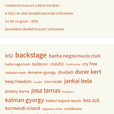
Continoom koncert a Dürer Kertben
A 2019. év első divideD koncertje a Dürerben
So far so good – 2018
Decemberi divideD koncert a Dürerben
backstage
b52
barba negra mucis club
cry free
club202
bulldozer
barba negra track
Continoom
durer kert
divideD
demeter gyorgy
csintalan mark
jankai bela
heep freedom
iron inside
invader
josa tamas
jardany barna
kalapacs
kalman gyorgy
kiss zoli
kekesi bajnok laszlo
kormendi roland
mobilmania
legenda center